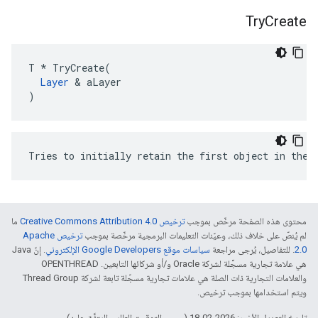
Try
Create
T * TryCreate(

Layer
 & aLayer

)
Tries to initially retain the first object in the 
محتوى هذه الصفحة مرخّص بموجب
ترخيص Creative Commons Attribution 4.0‏
ما
لم يُنصّ على خلاف ذلك، وعيّنات التعليمات البرمجية مرخّصة بموجب
ترخيص Apache
2.0‏
. للتفاصيل، يُرجى مراجعة
سياسات موقع Google Developers الإلكتروني
. إنّ Java
هي علامة تجارية مسجَّلة لشركة Oracle و/أو شركائها التابعين. ‫OPENTHREAD
والعلامات التجارية ذات الصلة هي علامات تجارية مسجّلة تابعة لشركة Thread Group
ويتم استخدامها بموجب ترخيص.
تاريخ التعديل الأخير: 2026-02-18 (حسب التوقيت العالمي المتفَّق عليه)