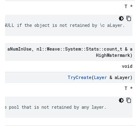
T *
c NULL if the object is not retained by \c aLayer.
 & a
Num
In
Use
,
nl
::
Weave
::
System
::
Stats
::
count
_
t & a
High
Watermark)
void
Try
Create
(
Layer
& a
Layer)
T *
the pool that is not retained by any layer.