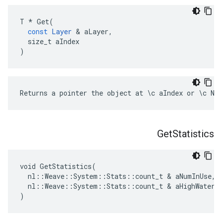
T
*
Get
(
const
Layer
&
aLayer
,
size_t
aIndex
)
Returns a pointer the object at \c aIndex or \c NU
Get
Statistics
void GetStatistics(

  nl::Weave::System::Stats::count_t & aNumInUse,

  nl::Weave::System::Stats::count_t & aHighWaterma
)