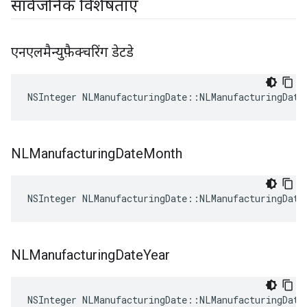
सार्वजनिक विशेषताएं
एनएलमैन्युफ़ैक्चरिंग डेटडे
NSInteger NLManufacturingDate::NLManufacturingDate
NLManufacturing
Date
Month
NSInteger NLManufacturingDate::NLManufacturingDate
NLManufacturing
Date
Year
NSInteger NLManufacturingDate::NLManufacturingDate