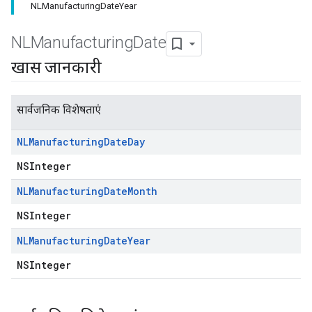
NLManufacturingDateYear
NLManufacturing
Date
खास जानकारी
सार्वजनिक विशेषताएं
NLManufacturing
Date
Day
NSInteger
NLManufacturing
Date
Month
NSInteger
NLManufacturing
Date
Year
NSInteger