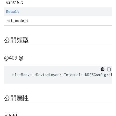
uint16_t
Result
ret_code_t
公開類型
@409 @
nl
::
Weave
::
DeviceLayer
::
Internal
::
NRF5Config
::
FD
公開屬性
File
Id