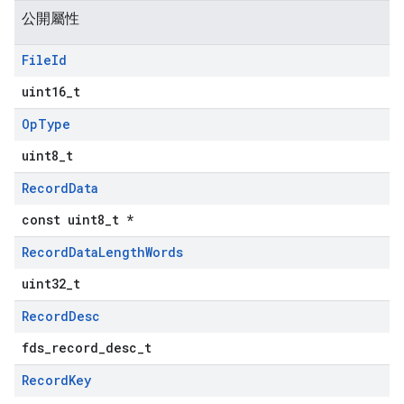
公開屬性
File
Id
uint16_t
Op
Type
uint8_t
Record
Data
const uint8_t *
Record
Data
Length
Words
uint32_t
Record
Desc
fds_record_desc_t
Record
Key