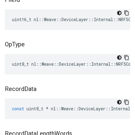
uint16_t nl::Weave::DeviceLayer::Internal::NRF5Co
Op
Type
uint8_t nl::Weave::DeviceLayer::Internal::NRF5Con
Record
Data
const
uint8_t
*
nl
::
Weave
::
DeviceLayer
::
Internal
:
Record
Data
Length
Words