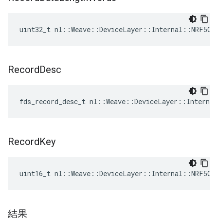
uint32_t nl::Weave::DeviceLayer::Internal::NRF5Co
Record
Desc
fds_record_desc_t nl::Weave::DeviceLayer::Interna
Record
Key
uint16_t nl::Weave::DeviceLayer::Internal::NRF5Co
結果