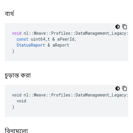
ব্যর্থ
void
nl
::
Weave
::
Profiles
::
DataManagement_Legacy
::
const
uint64_t
&
aPeerId
,
StatusReport
&
aReport
)
চূড়ান্ত করা
void nl::Weave::Profiles::DataManagement_Legacy::P
  void

)
বিনামূল্যে