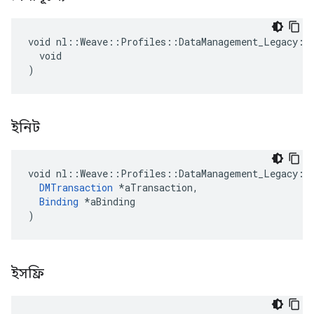
void nl::Weave::Profiles::DataManagement_Legacy::P
  void

)
ইনিট
void nl::Weave::Profiles::DataManagement_Legacy::P
DMTransaction
 *aTransaction,

Binding
 *aBinding

)
ইসফ্রি