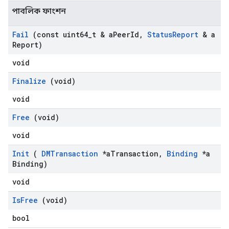
পাবলিক ফাংশন
Fail
(const uint64
_
t & a
Peer
Id
,
Status
Report
& a
Report)
void
Finalize
(void)
void
Free
(void)
void
Init
(
DMTransaction
*a
Transaction
,
Binding
*a
Binding)
void
Is
Free
(void)
bool