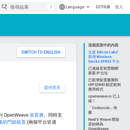
/
GITHUB
登入
這個頁面中的內容
。
支援 Silicon Labs'
新增 Wireless
Gecko EFR32 平台
已連線至智慧聯網
家庭 IP 位址
已新增裝置圖層和
nRF52840 鎖定範例
提供意見
應用程式
openweave.io 已上
線！
「Codecode」快
樂
增到 OpenWeave
裝置層
。同時支
Nest's Weave 開放
接的門鎖裝置
(兩個平台皆適
原始碼為
OpenWeave