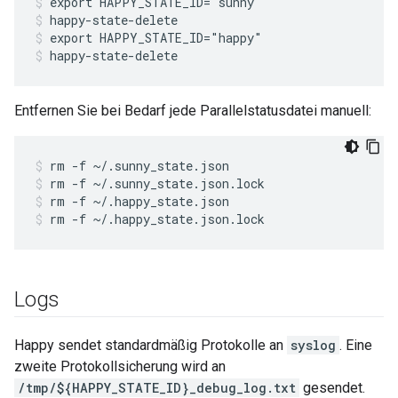
export HAPPY_STATE_ID="sunny"
happy-state-delete
export HAPPY_STATE_ID="happy"
happy-state-delete
Entfernen Sie bei Bedarf jede Parallelstatusdatei manuell:
rm -f ~/.sunny_state.json
rm -f ~/.sunny_state.json.lock
rm -f ~/.happy_state.json
rm -f ~/.happy_state.json.lock
Logs
Happy sendet standardmäßig Protokolle an
syslog
. Eine
zweite Protokollsicherung wird an
/tmp/${HAPPY_STATE_ID}_debug_log.txt
gesendet.