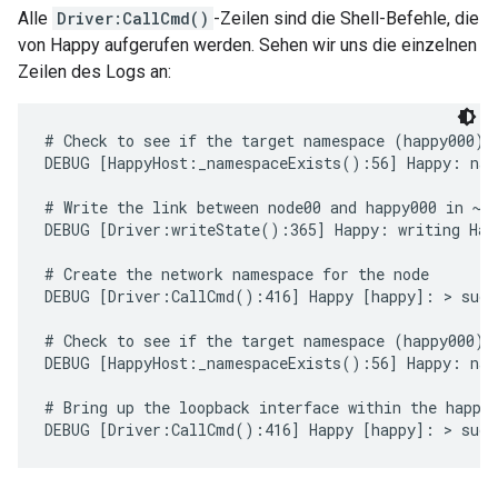
Alle
Driver:CallCmd()
-Zeilen sind die Shell-Befehle, die
von Happy aufgerufen werden. Sehen wir uns die einzelnen
Zeilen des Logs an:
# Check to see if the target namespace (happy000) e
DEBUG [HappyHost:_namespaceExists():56] Happy: name
# Write the link between node00 and happy000 in ~/.
DEBUG [Driver:writeState():365] Happy: writing Happ
# Create the network namespace for the node

DEBUG [Driver:CallCmd():416] Happy [happy]: > sudo 
# Check to see if the target namespace (happy000) e
DEBUG [HappyHost:_namespaceExists():56] Happy: name
# Bring up the loopback interface within the happy0
DEBUG [Driver:CallCmd():416] Happy [happy]: > sudo