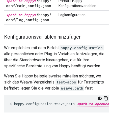
<path-to-happy>
/
happy
/
Primäre Happy-
conf
/
main
_
config
.
json
Konfigurationsvariablen.
<path-to-happy>
/
happy
/
Logkonfiguration.
conf
/
log
_
config
.
json
Konfigurationsvariablen hinzufügen
Wir empfehlen, mit dem Befehl
happy-configuration
alle persönlichen oder Plug-in-Variablen festzulegen, die
über die Standardwerte hinausgehen, die für Ihre
spezifische Bereitstellung von Happy benötigt werden.
Wenn Sie Happy beispielsweise mitteilen möchten, wo
sich das Weave-Verzeichnis
test-apps
für Testscripts
befindet, legen Sie die Variable
weave_path
fest:
happy-configuration weave_path 
<path-to-openweave