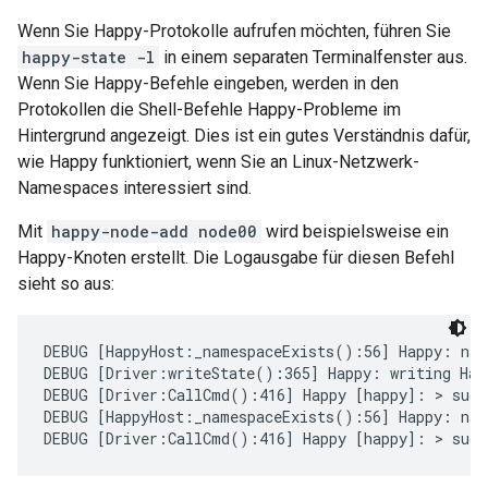
Wenn Sie Happy-Protokolle aufrufen möchten, führen Sie
happy-state -l
in einem separaten Terminalfenster aus.
Wenn Sie Happy-Befehle eingeben, werden in den
Protokollen die Shell-Befehle Happy-Probleme im
Hintergrund angezeigt. Dies ist ein gutes Verständnis dafür,
wie Happy funktioniert, wenn Sie an Linux-Netzwerk-
Namespaces interessiert sind.
Mit
happy-node-add node00
wird beispielsweise ein
Happy-Knoten erstellt. Die Logausgabe für diesen Befehl
sieht so aus:
DEBUG [HappyHost:_namespaceExists():56] Happy: name
DEBUG [Driver:writeState():365] Happy: writing Happ
DEBUG [Driver:CallCmd():416] Happy [happy]: > sudo 
DEBUG [HappyHost:_namespaceExists():56] Happy: name
DEBUG [Driver:CallCmd():416] Happy [happy]: > sudo