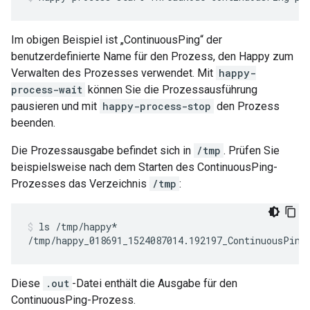
Im obigen Beispiel ist „ContinuousPing“ der
benutzerdefinierte Name für den Prozess, den Happy zum
Verwalten des Prozesses verwendet. Mit
happy-
process-wait
können Sie die Prozessausführung
pausieren und mit
happy-process-stop
den Prozess
beenden.
Die Prozessausgabe befindet sich in
/tmp
. Prüfen Sie
beispielsweise nach dem Starten des ContinuousPing-
Prozesses das Verzeichnis
/tmp
:
ls /tmp/happy*
/tmp/happy_018691_1524087014.192197_ContinuousPing
Diese
.out
-Datei enthält die Ausgabe für den
ContinuousPing-Prozess.