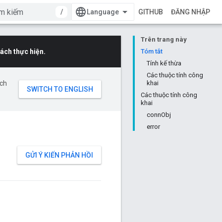
/
GITHUB
ĐĂNG NHẬP
Trên trang này
ách thực hiện.
Tóm tắt
Tính kế thừa
Các thuộc tính công
ịch
khai
Các thuộc tính công
khai
connObj
error
GỬI Ý KIẾN PHẢN HỒI