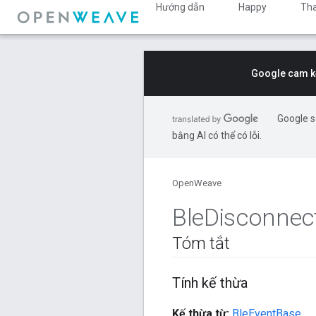
Hướng dẫn
Happy
Th
Google cam kế
Google s
bằng AI có thể có lỗi.
OpenWeave
Ble
Disconnec
Tóm tắt
Tính kế thừa
Kế thừa từ:
BleEventBase