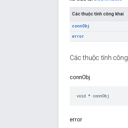
Các thuộc tính công khai
conn
Obj
error
Các thuộc tính công
conn
Obj
void * connObj
error