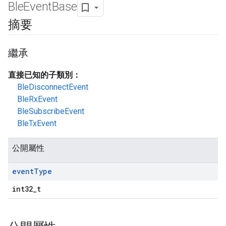
Ble
Event
Base
摘要
繼承
直接已知的子類別：
BleDisconnectEvent
BleRxEvent
BleSubscribeEvent
BleTxEvent
公開屬性
event
Type
int32_t