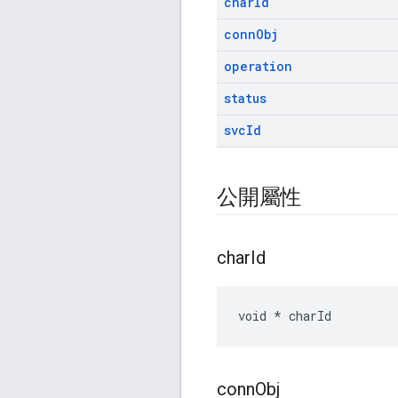
char
Id
conn
Obj
operation
status
svc
Id
公開屬性
char
Id
void * charId
conn
Obj