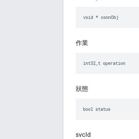
void * connObj
作業
int32_t operation
狀態
bool status
svc
Id