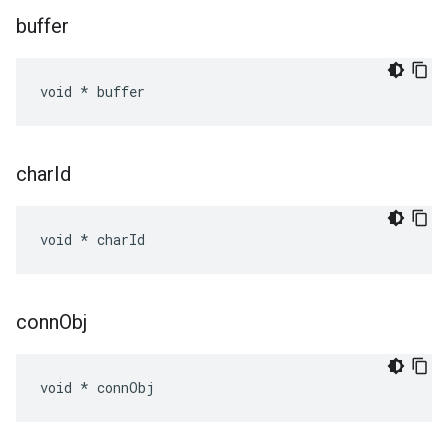
buffer
void * buffer
char
Id
void * charId
conn
Obj
void * connObj