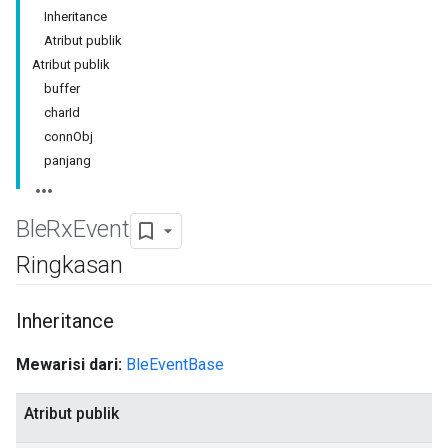
Inheritance
Atribut publik
Atribut publik
buffer
charId
connObj
panjang
Ble
Rx
Event
Ringkasan
Inheritance
Mewarisi dari:
BleEventBase
Atribut publik