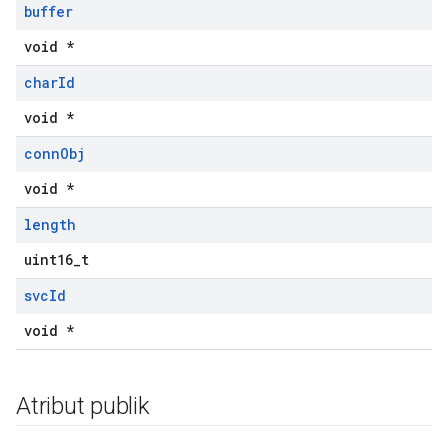
buffer
void *
char
Id
void *
conn
Obj
void *
length
uint16_t
svc
Id
void *
Atribut publik