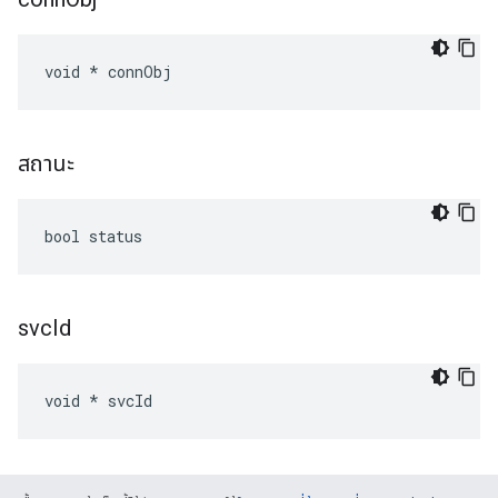
void * connObj
สถานะ
bool status
svc
Id
void * svcId