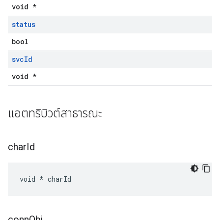
void *
status
bool
svc
Id
void *
แอตทริบิวต์สาธารณะ
char
Id
void * charId
conn
Obj