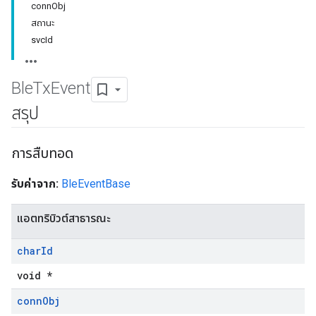
connObj
สถานะ
svcId
Ble
Tx
Event
สรุป
การสืบทอด
รับค่าจาก:
BleEventBase
แอตทริบิวต์สาธารณะ
char
Id
void *
conn
Obj