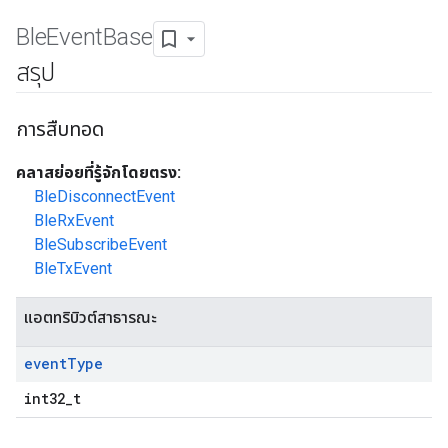
Ble
Event
Base
สรุป
การสืบทอด
คลาสย่อยที่รู้จักโดยตรง:
BleDisconnectEvent
BleRxEvent
BleSubscribeEvent
BleTxEvent
แอตทริบิวต์สาธารณะ
event
Type
int32_t