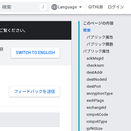
/
GITHUB
ログイン
このページの内容
ご覧ください。
概要
パブリック属性
パブリック関数
翻
パブリック属性
ackMsgId
checksum
destAddr
destNodeId
destPort
フィードバックを送信
encryptionType
exchFlags
exchangeId
icmpv6Code
icmpv6Type
ipPktSize