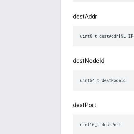
dest
Addr
uint8_t
destAddr
[
NL_IP
dest
Node
Id
uint64_t destNodeId
dest
Port
uint16_t destPort