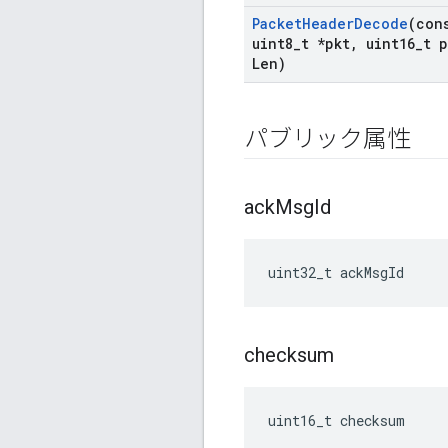
Packet
Header
Decode
(con
uint8
_
t *pkt
,
uint16
_
t p
Len)
パブリック属性
ack
Msg
Id
uint32_t ackMsgId
checksum
uint16_t checksum