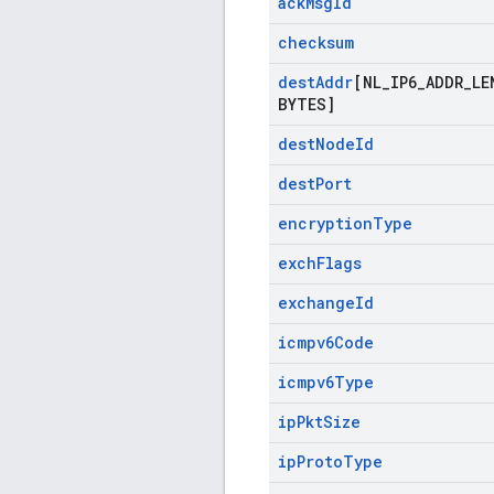
ack
Msg
Id
checksum
dest
Addr
[NL
_
IP6
_
ADDR
_
LE
BYTES]
dest
Node
Id
dest
Port
encryption
Type
exch
Flags
exchange
Id
icmpv6Code
icmpv6Type
ip
Pkt
Size
ip
Proto
Type