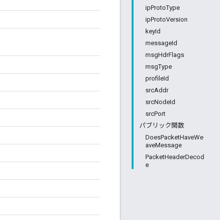
ipProtoType
ipProtoVersion
keyId
messageId
msgHdrFlags
msgType
profileId
srcAddr
srcNodeId
srcPort
パブリック関数
DoesPacketHaveWe
aveMessage
PacketHeaderDecod
e