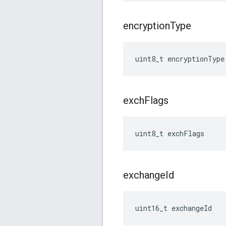
encryption
Type
uint8_t encryptionType
exch
Flags
uint8_t exchFlags
exchange
Id
uint16_t exchangeId