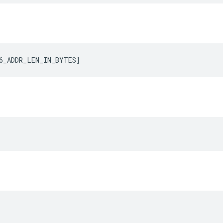
6_ADDR_LEN_IN_BYTES
]