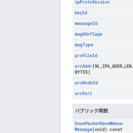
ip
Proto
Version
key
Id
message
Id
msg
Hdr
Flags
msg
Type
profile
Id
src
Addr
[NL
_
IP6
_
ADDR
_
LEN
BYTES]
src
Node
Id
src
Port
パブリック関数
Does
Packet
Have
Weave
Message
(void) const