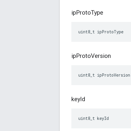
ip
Proto
Type
uint8_t ipProtoType
ip
Proto
Version
uint8_t ipProtoVersion
key
Id
uint8_t keyId