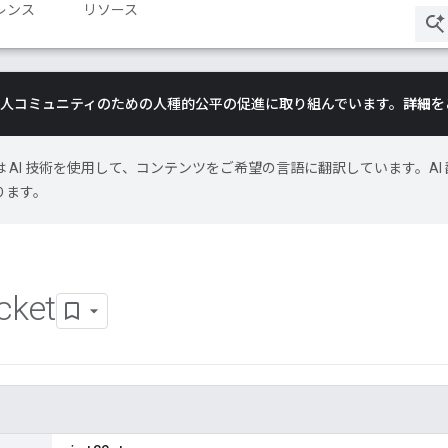
レンス
リソース
は、黒人コミュニティのための人種的公平の促進に取り組んでいます。
詳細
を
le は AI 技術を使用して、コンテンツをご希望の言語に翻訳しています。AI 
ります。
cket