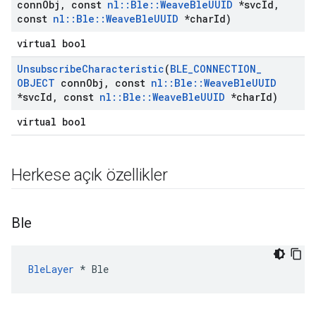
conn
Obj
,
const
nl
::
Ble
::
Weave
Ble
UUID
*svc
Id
,
const
nl
::
Ble
::
Weave
Ble
UUID
*char
Id)
virtual bool
Unsubscribe
Characteristic
(
BLE
_
CONNECTION
_
OBJECT
conn
Obj
,
const
nl
::
Ble
::
Weave
Ble
UUID
*svc
Id
,
const
nl
::
Ble
::
Weave
Ble
UUID
*char
Id)
virtual bool
Herkese açık özellikler
Ble
BleLayer
 * Ble