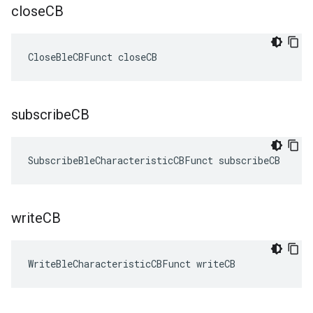
close
CB
CloseBleCBFunct closeCB
subscribe
CB
SubscribeBleCharacteristicCBFunct subscribeCB
write
CB
WriteBleCharacteristicCBFunct writeCB