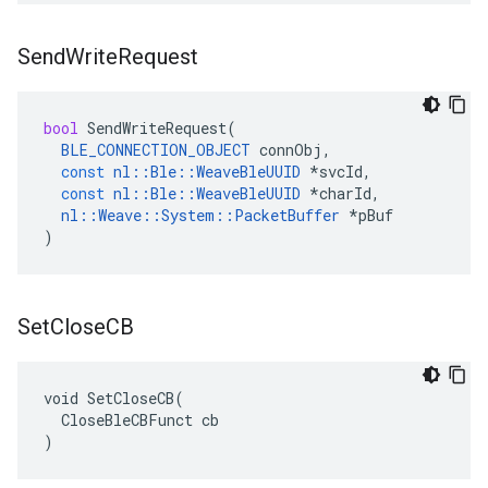
Send
Write
Request
bool
SendWriteRequest
(
BLE_CONNECTION_OBJECT
connObj
,
const
nl
::
Ble
::
WeaveBleUUID
*
svcId
,
const
nl
::
Ble
::
WeaveBleUUID
*
charId
,
nl
::
Weave
::
System
::
PacketBuffer
*
pBuf
)
Set
Close
CB
void SetCloseCB(

  CloseBleCBFunct cb

)