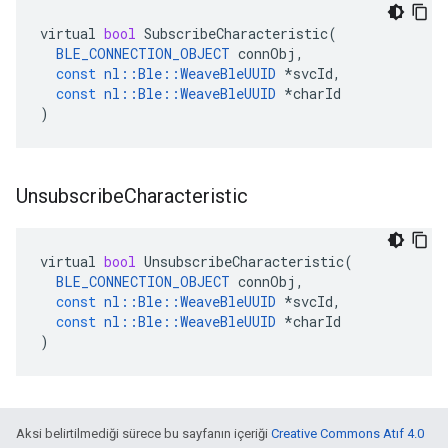
virtual
bool
SubscribeCharacteristic
(
BLE_CONNECTION_OBJECT
connObj
,
const
nl
::
Ble
::
WeaveBleUUID
*
svcId
,
const
nl
::
Ble
::
WeaveBleUUID
*
charId
)
Unsubscribe
Characteristic
virtual
bool
UnsubscribeCharacteristic
(
BLE_CONNECTION_OBJECT
connObj
,
const
nl
::
Ble
::
WeaveBleUUID
*
svcId
,
const
nl
::
Ble
::
WeaveBleUUID
*
charId
)
Aksi belirtilmediği sürece bu sayfanın içeriği
Creative Commons Atıf 4.0