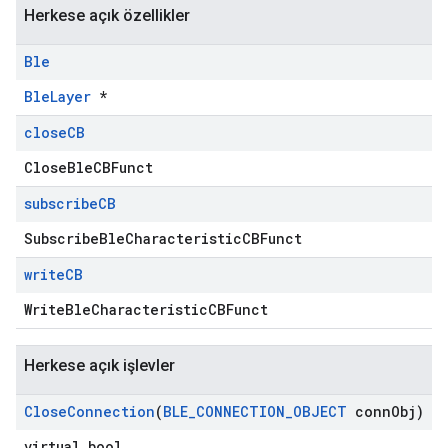
Herkese açık özellikler
Ble
BleLayer
*
close
CB
CloseBleCBFunct
subscribe
CB
SubscribeBleCharacteristicCBFunct
write
CB
WriteBleCharacteristicCBFunct
Herkese açık işlevler
Close
Connection
(
BLE
_
CONNECTION
_
OBJECT
conn
Obj)
virtual bool