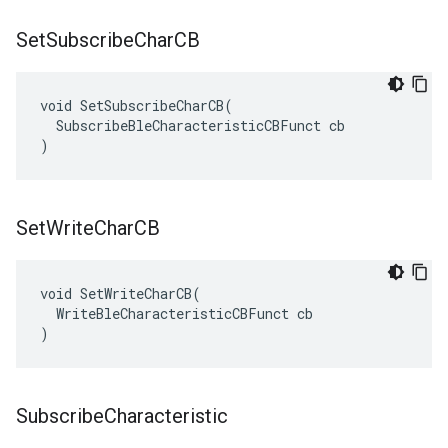
Set
Subscribe
Char
CB
void SetSubscribeCharCB(

  SubscribeBleCharacteristicCBFunct cb

)
Set
Write
Char
CB
void SetWriteCharCB(

  WriteBleCharacteristicCBFunct cb

)
Subscribe
Characteristic