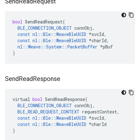
Send
Read
Request
bool
SendReadRequest
(
BLE_CONNECTION_OBJECT
connObj
,
const
nl
::
Ble
::
WeaveBleUUID
*
svcId
,
const
nl
::
Ble
::
WeaveBleUUID
*
charId
,
nl
::
Weave
::
System
::
PacketBuffer
*
pBuf
)
Send
Read
Response
virtual
bool
SendReadResponse
(
BLE_CONNECTION_OBJECT
connObj
,
BLE_READ_REQUEST_CONTEXT
requestContext
,
const
nl
::
Ble
::
WeaveBleUUID
*
svcId
,
const
nl
::
Ble
::
WeaveBleUUID
*
charId
)