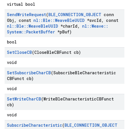
virtual bool
Send
Write
Request
(
BLE
_
CONNECTION
_
OBJECT
conn
Obj
,
const
nl
::
Ble
::
Weave
Ble
UUID
*svc
Id
,
const
nl
::
Ble
::
Weave
Ble
UUID
*char
Id
,
nl
::
Weave
::
System
::
Packet
Buffer
*p
Buf)
bool
Set
Close
CB
(Close
Ble
CBFunct cb)
void
Set
Subscribe
Char
CB
(Subscribe
Ble
Characteristic
CBFunct cb)
void
Set
Write
Char
CB
(Write
Ble
Characteristic
CBFunct
cb)
void
Subscribe
Characteristic
(
BLE
_
CONNECTION
_
OBJECT