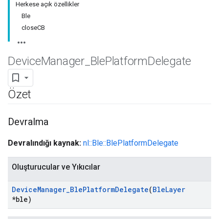
Herkese açık özellikler
Ble
closeCB
Device
Manager
_
Ble
Platform
Delegate
Özet
Devralma
Devralındığı kaynak:
nl::Ble::BlePlatformDelegate
Oluşturucular ve Yıkıcılar
Device
Manager
_
Ble
Platform
Delegate
(
Ble
Layer
*ble)