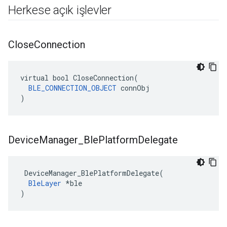
Herkese açık işlevler
Close
Connection
virtual bool CloseConnection(

BLE_CONNECTION_OBJECT
 connObj

)
Device
Manager
_
Ble
Platform
Delegate
 DeviceManager_BlePlatformDelegate(

BleLayer
 *ble

)