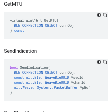
Get
MTU
virtual
uint16_t
GetMTU
(
BLE_CONNECTION_OBJECT
connObj
)
const
Send
Indication
bool
SendIndication
(
BLE_CONNECTION_OBJECT
connObj
,
const
nl
::
Ble
::
WeaveBleUUID
*
svcId
,
const
nl
::
Ble
::
WeaveBleUUID
*
charId
,
nl
::
Weave
::
System
::
PacketBuffer
*
pBuf
)