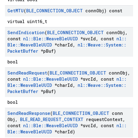
Get
MTU
(
BLE
_
CONNECTION
_
OBJECT
conn
Obj) const
virtual uint16_t
Send
Indication
(
BLE
_
CONNECTION
_
OBJECT
conn
Obj
,
const
nl
::
Ble
::
Weave
Ble
UUID
*svc
Id
,
const
nl
::
Ble
::
Weave
Ble
UUID
*char
Id
,
nl
::
Weave
::
System
::
Packet
Buffer
*p
Buf)
bool
Send
Read
Request
(
BLE
_
CONNECTION
_
OBJECT
conn
Obj
,
const
nl
::
Ble
::
Weave
Ble
UUID
*svc
Id
,
const
nl
::
Ble
::
Weave
Ble
UUID
*char
Id
,
nl
::
Weave
::
System
::
Packet
Buffer
*p
Buf)
bool
Send
Read
Response
(
BLE
_
CONNECTION
_
OBJECT
conn
Obj
,
BLE
_
READ
_
REQUEST
_
CONTEXT
request
Context
,
const
nl
::
Ble
::
Weave
Ble
UUID
*svc
Id
,
const
nl
::
Ble
::
Weave
Ble
UUID
*char
Id)