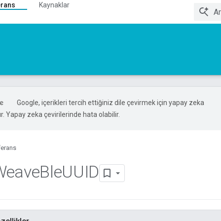
erans
Kaynaklar
Google, içerikleri tercih ettiğiniz dile çevirmek için yapay zeka
ır. Yapay zeka çevirilerinde hata olabilir.
ferans
Weave
Ble
UUID