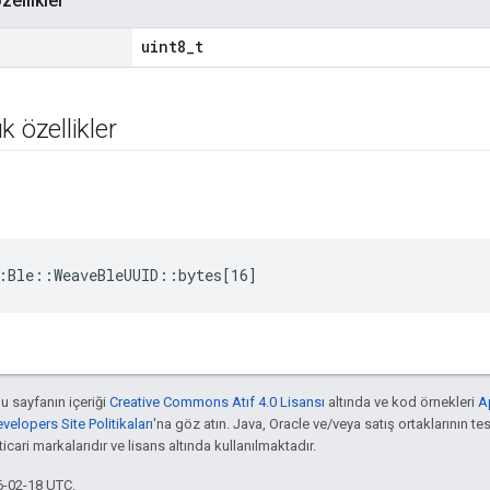
zellikler
uint8_t
k özellikler
:Ble::WeaveBleUUID::bytes[16]
bu sayfanın içeriği
Creative Commons Atıf 4.0 Lisansı
altında ve kod örnekleri
A
elopers Site Politikaları
'na göz atın. Java, Oracle ve/veya satış ortaklarının tes
cari markalarıdır ve lisans altında kullanılmaktadır.
6-02-18 UTC.