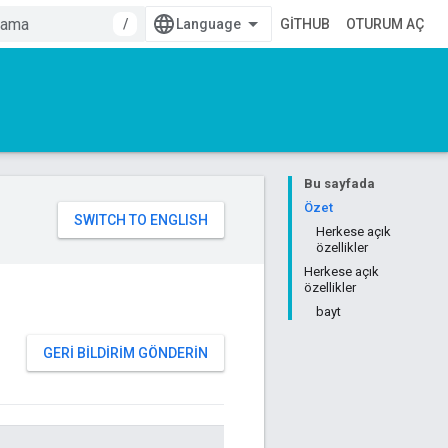
/
GITHUB
OTURUM AÇ
Bu sayfada
Özet
Herkese açık
özellikler
Herkese açık
özellikler
bayt
GERI BILDIRIM GÖNDERIN