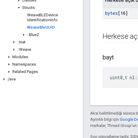
Herkese açık ö
Classes
Structs
bytes
[16]
Weave
BLEDevice
Identification
Info
Weave
Ble
UUID
Herkese açı
::
Blue
Z
::
Inet
::
Weave
bayt
Modules
Namespaces
Related Pages
uint8_t nl:
Java
Aksi belirtilmediği sürece 
Ayrıntılı bilgi için
Google Dev
markalar, Thread Group'un ti
Son güncelleme tarihi: 202