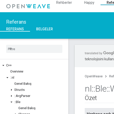
Rehberler
Happy
Ref
Referans
REFERANS
BELGELER
teknolojisini kullan
C++
Overview
OpenWeave
Re
::
nl
Genel Bakış
nl
::
Ble
::
Structs
::
Arg
Parser
Özet
::
Ble
Genel Bakış