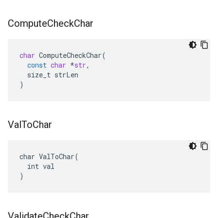
Compute
Check
Char
char
ComputeCheckChar
(
const
char
*
str
,
size_t
strLen
)
Val
To
Char
char ValToChar(

  int val

)
Validate
Check
Char