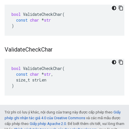
bool
ValidateCheckChar
(
const
char
*
str
)
Validate
Check
Char
bool
ValidateCheckChar
(
const
char
*
str
,
size_t
strLen
)
Trừ phi có lưu ý khác, nội dung của trang này được cấp phép theo
Giấy
phép ghi nhận tác giả 4.0 của Creative Commons
và các mã mẫu được
cấp phép theo
Giấy phép Apache 2.0
. Để biết thêm chi tiết, vui lòng tham