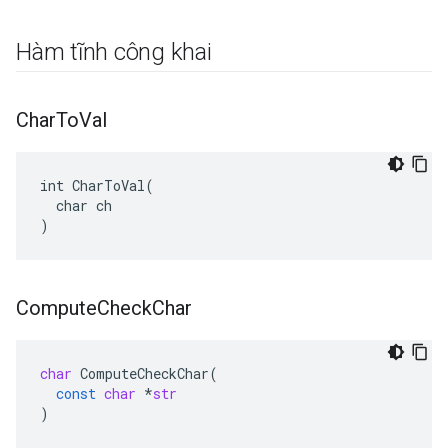
Hàm tĩnh công khai
Char
To
Val
int CharToVal(

  char ch

)
Compute
Check
Char
char
ComputeCheckChar
(
const
char
*
str
)