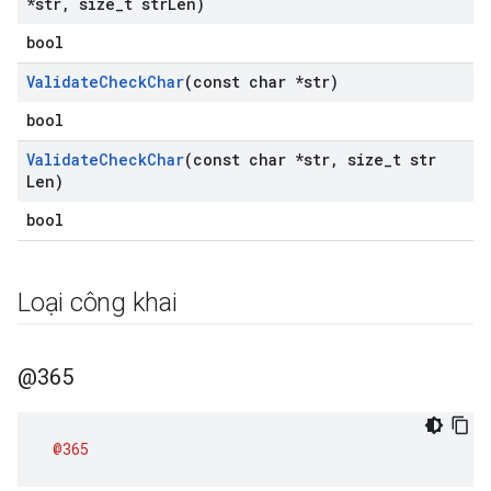
*str
,
size
_
t str
Len)
bool
Validate
Check
Char
(const char *str)
bool
Validate
Check
Char
(const char *str
,
size
_
t str
Len)
bool
Loại công khai
@365
@365