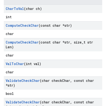
Char
To
Val
(char ch)
int
Compute
Check
Char
(const char *str)
char
Compute
Check
Char
(const char *str
,
size
_
t str
Len)
char
Val
To
Char
(int val)
char
Validate
Check
Char
(char check
Char
,
const char
*str)
bool
Validate
Check
Char
(char check
Char
,
const char