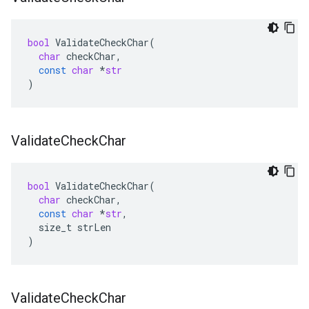
bool
ValidateCheckChar
(
char
checkChar
,
const
char
*
str
)
Validate
Check
Char
bool
ValidateCheckChar
(
char
checkChar
,
const
char
*
str
,
size_t
strLen
)
Validate
Check
Char