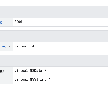
ng
BOOL
ing
()
virtual id
ng)
virtual NSData *
virtual NSString *