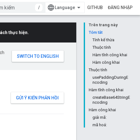
/
GITHUB
ĐĂNG NHẬP
Trên trang này
ách thực hiện.
Tóm tắt
Tính kế thừa
Thuộc tính
ịch
Hàm tĩnh công khai
Hàm công khai
Thuộc tính
usePaddingDuringE
ncoding
Hàm tĩnh công khai
createBase64StringE
GỬI Ý KIẾN PHẢN HỒI
ncoding
Hàm công khai
giải mã:
mã hoá: