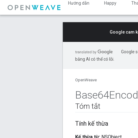
Hướng dẫn
Happy
Th
Google cam kế
Google s
bằng AI có thể có lỗi.
OpenWeave
Base64Encod
Tóm tắt
Tính kế thừa
Kế thừa từ:
NSObject