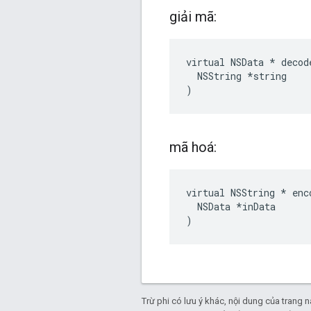
giải mã:
virtual NSData * decode
  NSString *string

)
mã hoá:
virtual NSString * enco
  NSData *inData

)
Trừ phi có lưu ý khác, nội dung của trang