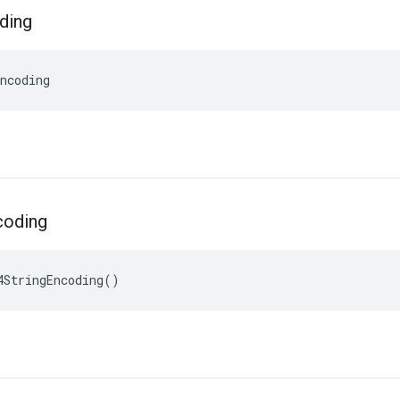
ding
ncoding
coding
4StringEncoding()