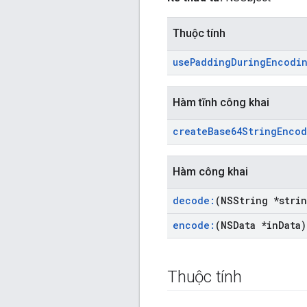
Thuộc tính
use
Padding
During
Encodi
Hàm tĩnh công khai
create
Base64String
Encod
Hàm công khai
decode:
(NSString *stri
encode:
(NSData *in
Data)
Thuộc tính