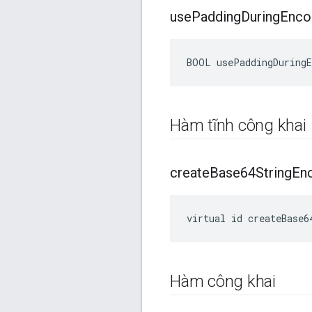
use
Padding
During
Enco
BOOL usePaddingDuringE
Hàm tĩnh công khai
create
Base64String
En
virtual id createBase6
Hàm công khai