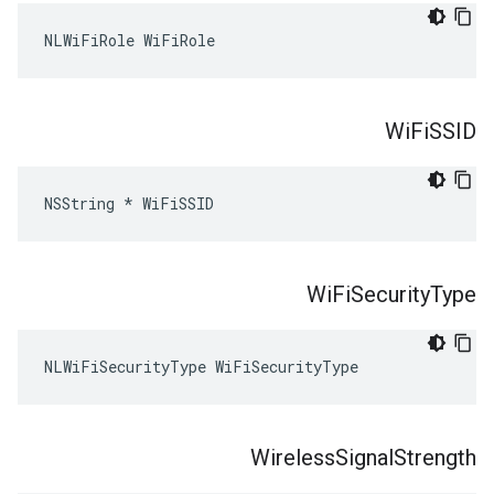
NLWiFiRole WiFiRole
Wi
Fi
SSID
NSString * WiFiSSID
Wi
Fi
Security
Type
NLWiFiSecurityType WiFiSecurityType
Wireless
Signal
Strength