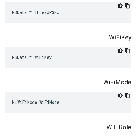
NSData * ThreadPSKc
Wi
Fi
Key
NSData * WiFiKey
Wi
Fi
Mode
NLWiFiMode WiFiMode
Wi
Fi
Role