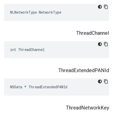
NLNetworkType NetworkType
Thread
Channel
int ThreadChannel
Thread
Extended
PANId
NSData * ThreadExtendedPANId
Thread
Network
Key