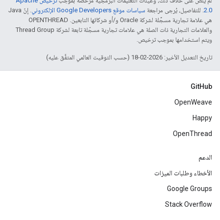
لم يُنصّ على خلاف ذلك، وعيّنات التعليمات البرمجية مرخّصة بموجب
ترخيص Apache
2.0‏
. للتفاصيل، يُرجى مراجعة
سياسات موقع Google Developers الإلكتروني
. إنّ Java
هي علامة تجارية مسجَّلة لشركة Oracle و/أو شركائها التابعين. ‫OPENTHREAD
والعلامات التجارية ذات الصلة هي علامات تجارية مسجّلة تابعة لشركة Thread Group
ويتم استخدامها بموجب ترخيص.
تاريخ التعديل الأخير: 2026-02-18 (حسب التوقيت العالمي المتفَّق عليه)
GitHub
OpenWeave
Happy
OpenThread
الدعم
الأخطاء وطلبات الميزات
Google Groups
Stack Overflow