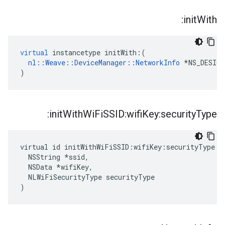
init
With:
virtual
instancetype
initWith
:(
nl
::
Weave
::
DeviceManager
::
NetworkInfo
*
NS_DESIG
)
init
With
Wi
Fi
SSID:wifi
Key:security
Type:
virtual id initWithWiFiSSID:wifiKey:securityType:(

  NSString *ssid,

  NSData *wifiKey,

  NLWiFiSecurityType securityType

)