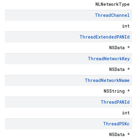
NLNetworkType
Thread
Channel
int
Thread
Extended
PANId
NSData *
Thread
Network
Key
NSData *
Thread
Network
Name
NSString *
Thread
PANId
int
Thread
PSKc
NSData *