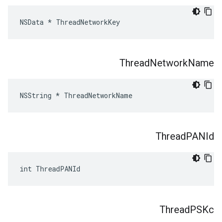
NSData * ThreadNetworkKey
Thread
Network
Name
NSString * ThreadNetworkName
Thread
PANId
int ThreadPANId
Thread
PSKc