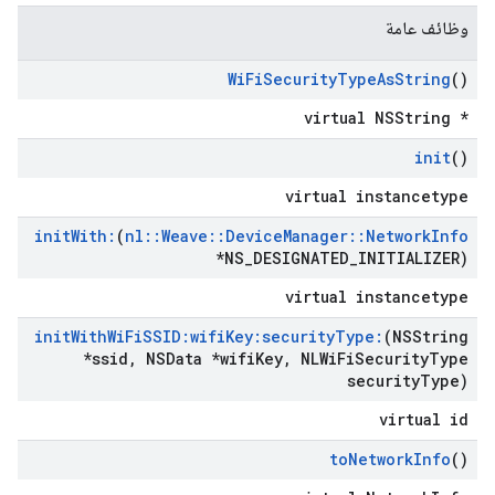
وظائف عامة
Wi
Fi
Security
Type
As
String
()
virtual NSString *
init
()
virtual instancetype
init
With:
(
nl
::
Weave
::
Device
Manager
::
Network
Info
*NS
_
DESIGNATED
_
INITIALIZER)
virtual instancetype
init
With
Wi
Fi
SSID:wifi
Key:security
Type:
(NSString
*ssid
,
NSData *wifi
Key
,
NLWi
Fi
Security
Type
security
Type)
virtual id
to
Network
Info
()