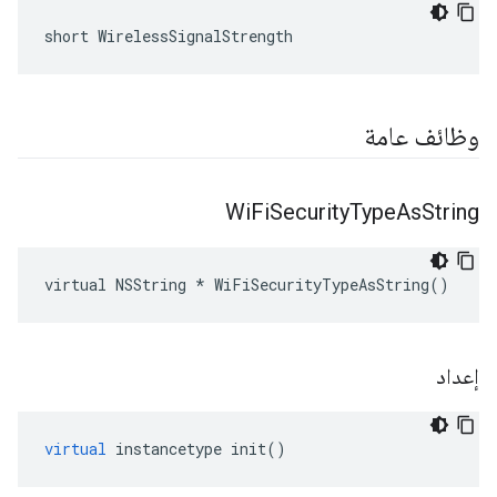
short WirelessSignalStrength
وظائف عامة
Wi
Fi
Security
Type
As
String
virtual NSString * WiFiSecurityTypeAsString()
إعداد
virtual
instancetype
init
()