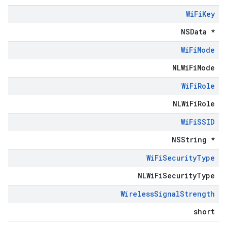
Wi
Fi
Key
NSData *
Wi
Fi
Mode
NLWiFiMode
Wi
Fi
Role
NLWiFiRole
Wi
Fi
SSID
NSString *
Wi
Fi
Security
Type
NLWiFiSecurityType
Wireless
Signal
Strength
short