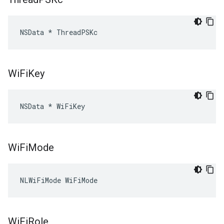
NSData * ThreadPSKc
Wi
Fi
Key
NSData * WiFiKey
Wi
Fi
Mode
NLWiFiMode WiFiMode
Wi
Fi
Role