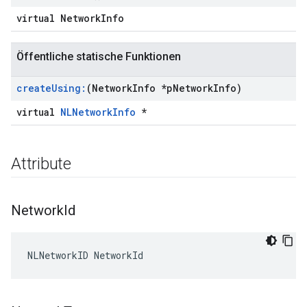
virtual NetworkInfo
Öffentliche statische Funktionen
create
Using:
(Network
Info *p
Network
Info)
virtual
NLNetworkInfo
*
Attribute
Network
Id
NLNetworkID NetworkId