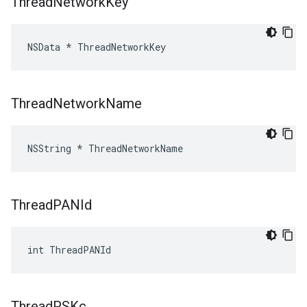
Thread
Network
Key
NSData * ThreadNetworkKey
Thread
Network
Name
NSString * ThreadNetworkName
Thread
PANId
int ThreadPANId
Thread
PSKc