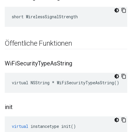
short WirelessSignalStrength
Öffentliche Funktionen
Wi
Fi
Security
Type
As
String
virtual NSString * WiFiSecurityTypeAsString()
init
virtual
instancetype
init
()