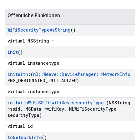
Öffentliche Funktionen
Wi
Fi
Security
Type
As
String
()
virtual NSString *
init
()
virtual instancetype
init
With:
(
nl
::
Weave
::
Device
Manager
::
Network
Info
*NS
_
DESIGNATED
_
INITIALIZER)
virtual instancetype
init
With
Wi
Fi
SSID:wifi
Key:security
Type:
(NSString
*ssid
,
NSData *wifi
Key
,
NLWi
Fi
Security
Type
security
Type)
virtual id
to
Network
Info
()