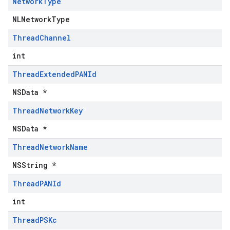
Network
Type
NLNetworkType
Thread
Channel
int
Thread
Extended
PANId
NSData *
Thread
Network
Key
NSData *
Thread
Network
Name
NSString *
Thread
PANId
int
Thread
PSKc