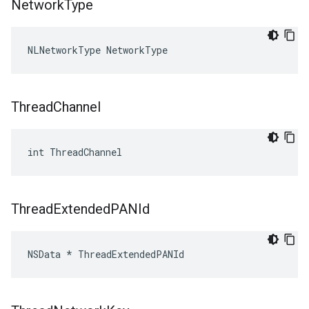
Network
Type
NLNetworkType NetworkType
Thread
Channel
int ThreadChannel
Thread
Extended
PANId
NSData * ThreadExtendedPANId