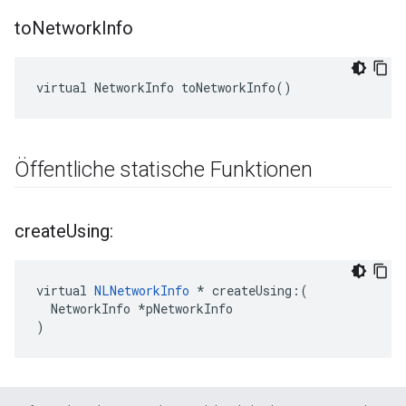
to
Network
Info
virtual NetworkInfo toNetworkInfo()
Öffentliche statische Funktionen
create
Using:
virtual 
NLNetworkInfo
 * createUsing:(

  NetworkInfo *pNetworkInfo

)