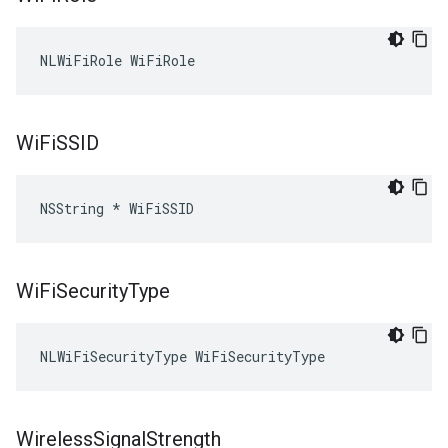
NLWiFiRole WiFiRole
Wi
Fi
SSID
NSString * WiFiSSID
Wi
Fi
Security
Type
NLWiFiSecurityType WiFiSecurityType
Wireless
Signal
Strength