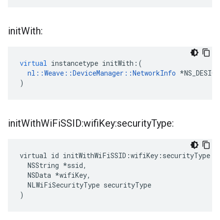
init
With:
virtual
instancetype
initWith
:(
nl
::
Weave
::
DeviceManager
::
NetworkInfo
*
NS_DESIG
)
init
With
Wi
Fi
SSID:wifi
Key:security
Type:
virtual id initWithWiFiSSID:wifiKey:securityType:(

  NSString *ssid,

  NSData *wifiKey,

  NLWiFiSecurityType securityType

)