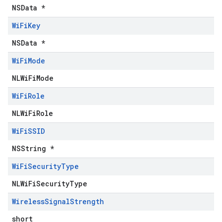
NSData *
Wi
Fi
Key
NSData *
Wi
Fi
Mode
NLWiFiMode
Wi
Fi
Role
NLWiFiRole
Wi
Fi
SSID
NSString *
Wi
Fi
Security
Type
NLWiFiSecurityType
Wireless
Signal
Strength
short