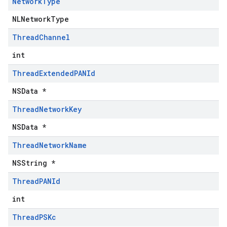
Network
Type
NLNetworkType
Thread
Channel
int
Thread
Extended
PANId
NSData *
Thread
Network
Key
NSData *
Thread
Network
Name
NSString *
Thread
PANId
int
Thread
PSKc