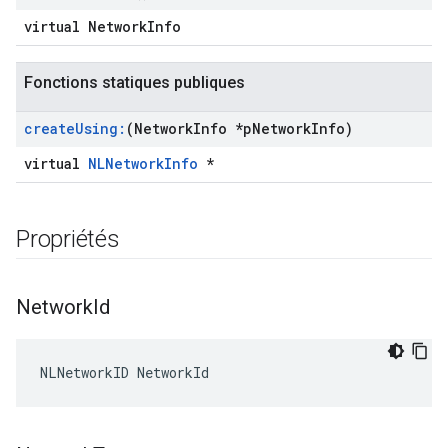
virtual NetworkInfo
Fonctions statiques publiques
create
Using:
(Network
Info *p
Network
Info)
virtual
NLNetworkInfo
*
Propriétés
Network
Id
NLNetworkID NetworkId