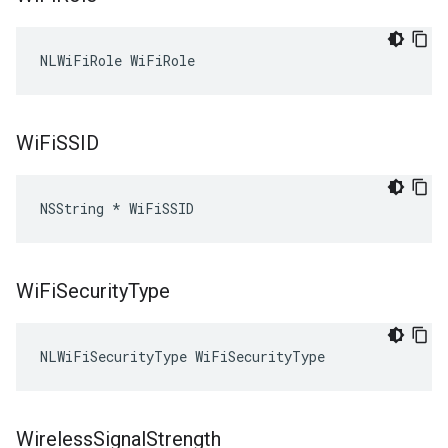
NLWiFiRole WiFiRole
Wi
Fi
SSID
NSString * WiFiSSID
Wi
Fi
Security
Type
NLWiFiSecurityType WiFiSecurityType
Wireless
Signal
Strength