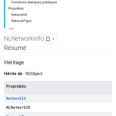
Fonctions statiques publiques
Propriétés
NetworkId
NetworkType
NLNetwork
Info
Résumé
Héritage
Hérite de
: NSObject
Propriétés
Network
Id
NLNetworkID