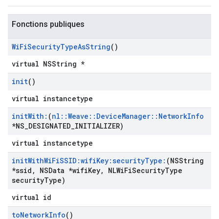
Fonctions publiques
Wi
Fi
Security
Type
As
String
()
virtual NSString *
init
()
virtual instancetype
init
With:
(
nl
::
Weave
::
Device
Manager
::
Network
Info
*NS
_
DESIGNATED
_
INITIALIZER)
virtual instancetype
init
With
Wi
Fi
SSID:wifi
Key:security
Type:
(NSString
*ssid
,
NSData *wifi
Key
,
NLWi
Fi
Security
Type
security
Type)
virtual id
to
Network
Info
()