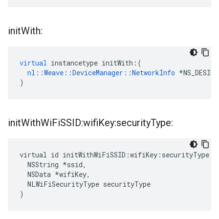
init
With:
virtual
instancetype
initWith
:(
nl
::
Weave
::
DeviceManager
::
NetworkInfo
*
NS_DESIG
)
init
With
Wi
Fi
SSID:wifi
Key:security
Type:
virtual id initWithWiFiSSID:wifiKey:securityType:(

  NSString *ssid,

  NSData *wifiKey,

  NLWiFiSecurityType securityType

)