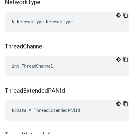
Network
Type
NLNetworkType NetworkType
Thread
Channel
int ThreadChannel
Thread
Extended
PANId
NSData * ThreadExtendedPANId