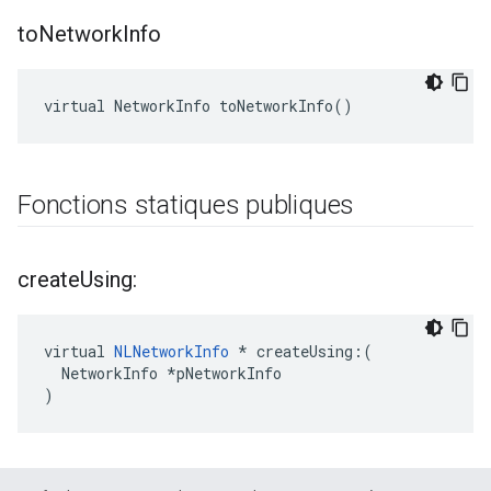
to
Network
Info
virtual NetworkInfo toNetworkInfo()
Fonctions statiques publiques
create
Using:
virtual 
NLNetworkInfo
 * createUsing:(

  NetworkInfo *pNetworkInfo

)