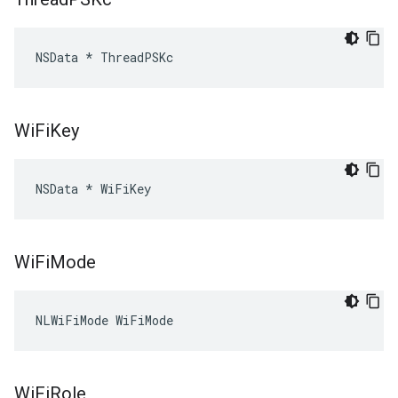
NSData * ThreadPSKc
Wi
Fi
Key
NSData * WiFiKey
Wi
Fi
Mode
NLWiFiMode WiFiMode
Wi
Fi
Role