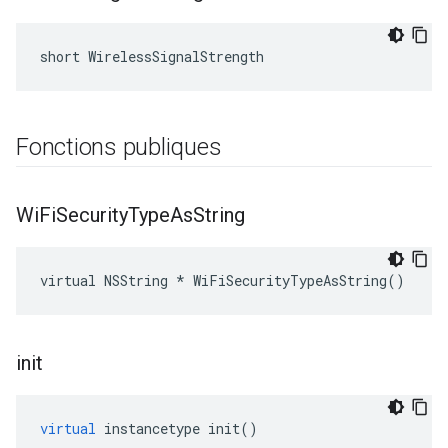
short WirelessSignalStrength
Fonctions publiques
Wi
Fi
Security
Type
As
String
virtual NSString * WiFiSecurityTypeAsString()
init
virtual
instancetype
init
()