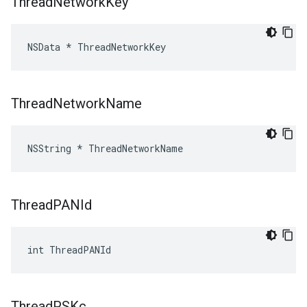
Thread
Network
Key
NSData * ThreadNetworkKey
Thread
Network
Name
NSString * ThreadNetworkName
Thread
PANId
int ThreadPANId
Thread
PSKc