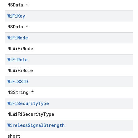
NSData *
Wi
Fi
Key
NSData *
Wi
Fi
Mode
NLWiFiMode
Wi
Fi
Role
NLWiFiRole
Wi
Fi
SSID
NSString *
Wi
Fi
Security
Type
NLWiFiSecurityType
Wireless
Signal
Strength
short