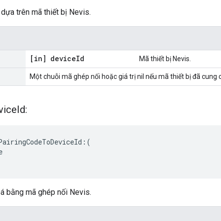
dựa trên mã thiết bị Nevis.
[in] device
Id
Mã thiết bị Nevis.
Một chuỗi mã ghép nối hoặc giá trị nil nếu mã thiết bị đã cun
vice
Id:
PairingCodeToDeviceId:(



oá bằng mã ghép nối Nevis.