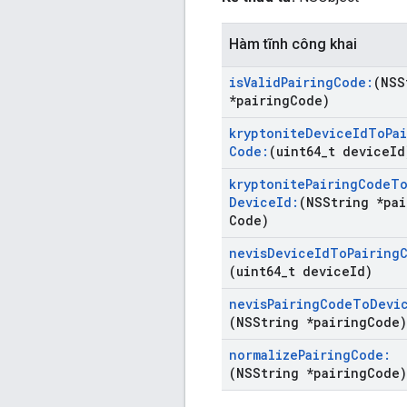
Hàm tĩnh công khai
is
Valid
Pairing
Code:
(NSS
*pairing
Code)
kryptonite
Device
Id
To
Pa
Code:
(uint64
_
t device
Id
kryptonite
Pairing
Code
T
Device
Id:
(NSString *pai
Code)
nevis
Device
Id
To
Pairing
(uint64
_
t device
Id)
nevis
Pairing
Code
To
Devi
(NSString *pairing
Code)
normalize
Pairing
Code:
(NSString *pairing
Code)