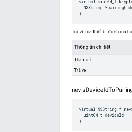
virtual uint64_t krypt
  NSString *pairingCode
)
Trả về mã thiết bị được mã h
Thông tin chi tiết
Tham số
Trả về
nevis
Device
Id
To
Pairin
virtual NSString * nev
  uint64_t deviceId

)