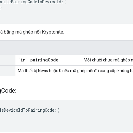
onitePairingCodeToDeviceId:(



oá bằng mã ghép nối Kryptonite.
[in] pairing
Code
Một chuỗi chứa mã ghép nố
Mã thiết bị Nevis hoặc 0 nếu mã ghép nối đã cung cấp không hợ
g
Code:
isDeviceIdToPairingCode:(
