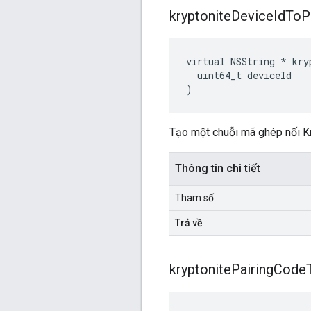
kryptonite
Device
Id
To
P
virtual NSString * kry
  uint64_t deviceId

)
Tạo một chuỗi mã ghép nối Kry
Thông tin chi tiết
Tham số
Trả về
kryptonite
Pairing
Code