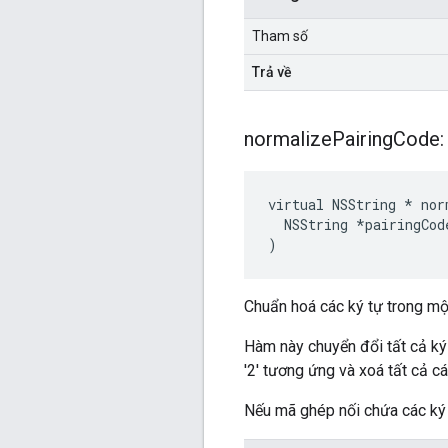
Tham số
Trả về
normalize
Pairing
Code:
virtual NSString * nor
  NSString *pairingCode
)
Chuẩn hoá các ký tự trong mộ
Hàm này chuyển đổi tất cả ký tự
'2' tương ứng và xoá tất cả c
Nếu mã ghép nối chứa các ký tự