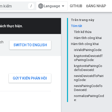
/
GITHUB
ĐĂNG NHẬP
Trên trang này
ách thực hiện.
Tóm tắt
Tính kế thừa
Hàm tĩnh công khai
ịch
Hàm tĩnh công khai
isValidPairingCode:
kryptoniteDeviceIdT
oPairingCode:
kryptonitePairingCo
deToDeviceId:
nevisDeviceIdToPairi
GỬI Ý KIẾN PHẢN HỒI
ngCode:
nevisPairingCodeTo
DeviceId:
normalizePairingCod
e: