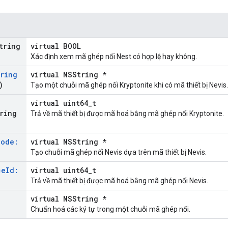
tring
virtual BOOL
Xác định xem mã ghép nối Nest có hợp lệ hay không.
iring
virtual NSString *
)
Tạo một chuỗi mã ghép nối Kryptonite khi có mã thiết bị Nevis.
o
virtual uint64_t
ring
Trả về mã thiết bị được mã hoá bằng mã ghép nối Kryptonite.
Code:
virtual NSString *
Tạo chuỗi mã ghép nối Nevis dựa trên mã thiết bị Nevis.
ce
Id:
virtual uint64_t
Trả về mã thiết bị được mã hoá bằng mã ghép nối Nevis.
virtual NSString *
Chuẩn hoá các ký tự trong một chuỗi mã ghép nối.