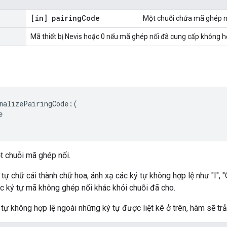
[in] pairing
Code
Một chuỗi chứa mã ghép nố
Mã thiết bị Nevis hoặc 0 nếu mã ghép nối đã cung cấp không hợ
malizePairingCode:(



t chuỗi mã ghép nối.
 chữ cái thành chữ hoa, ánh xạ các ký tự không hợp lệ như "I", "O", "
ác ký tự mã không ghép nối khác khỏi chuỗi đã cho.
 không hợp lệ ngoài những ký tự được liệt kê ở trên, hàm sẽ trả về