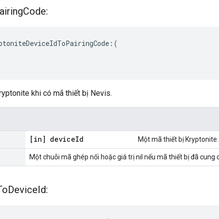
airing
Code:
ptoniteDeviceIdToPairingCode:(

ptonite khi có mã thiết bị Nevis.
[in] device
Id
Một mã thiết bị Kryptonite.
Một chuỗi mã ghép nối hoặc giá trị nil nếu mã thiết bị đã cun
To
Device
Id: