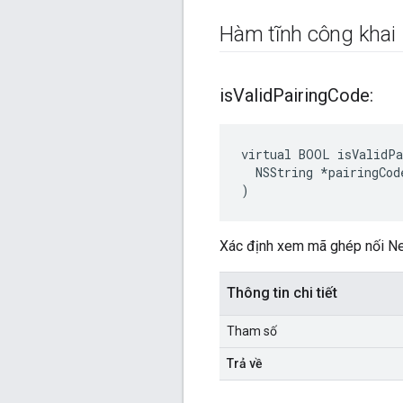
Hàm tĩnh công khai
is
Valid
Pairing
Code:
virtual BOOL isValidPa
  NSString *pairingCode
)
Xác định xem mã ghép nối Ne
Thông tin chi tiết
Tham số
Trả về