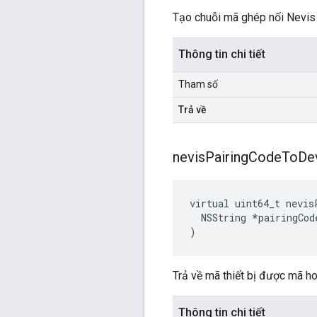
Tạo chuỗi mã ghép nối Nevis 
Thông tin chi tiết
Tham số
Trả về
nevis
Pairing
Code
To
De
virtual uint64_t nevis
  NSString *pairingCode
)
Trả về mã thiết bị được mã h
Thông tin chi tiết