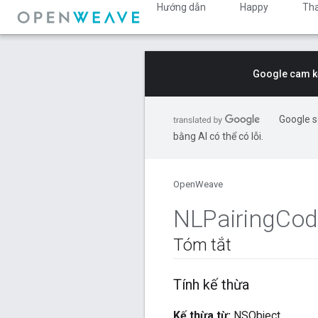
Hướng dẫn
Happy
Th
Google cam kế
Google s
bằng AI có thể có lỗi.
OpenWeave
NLPairing
Cod
Tóm tắt
Tính kế thừa
Kế thừa từ:
NSObject