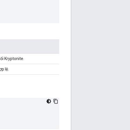
i Kryptonite.
p lệ.