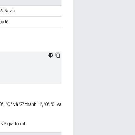
i Nevis.
p lệ.
Q" và 'Z' thành '1', '0', '0' và
 giá trị nil.