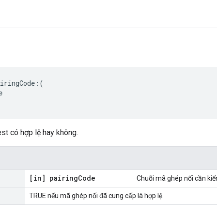
iringCode:(



st có hợp lệ hay không.
[in] pairing
Code
Chuỗi mã ghép nối cần kiể
TRUE nếu mã ghép nối đã cung cấp là hợp lệ.