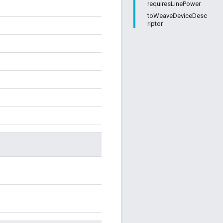
requiresLinePower
toWeaveDeviceDesc
riptor