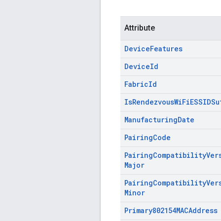
Attribute
Device
Features
Device
Id
Fabric
Id
Is
Rendezvous
Wi
Fi
ESSIDSu
Manufacturing
Date
Pairing
Code
Pairing
Compatibility
Ver
Major
Pairing
Compatibility
Ver
Minor
Primary802154MACAddress