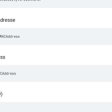
dresse
MACAddress
ss
CAddress
D)