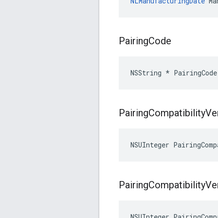
NLManufacturingDate
 Ma
Pairing
Code
NSString * PairingCode
Pairing
Compatibility
Ve
NSUInteger PairingComp
Pairing
Compatibility
Ve
NSUInteger PairingComp