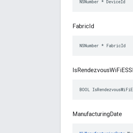
NSNumber * DeviceId
Fabric
Id
NSNumber * FabricId
Is
Rendezvous
Wi
Fi
ESSI
BOOL IsRendezvousWiFiE
Manufacturing
Date