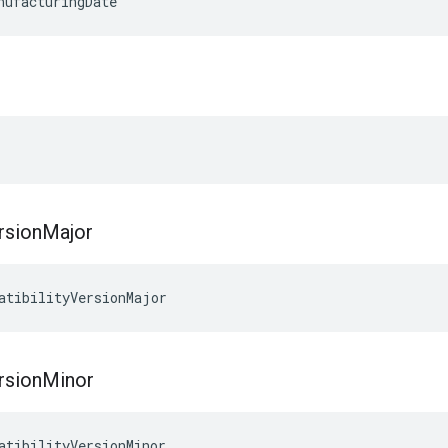
nufacturingDate
rsion
Major
atibilityVersionMajor
rsion
Minor
atibilityVersionMinor