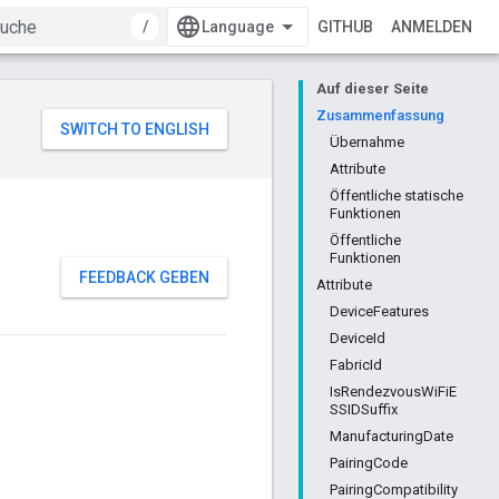
/
GITHUB
ANMELDEN
Auf dieser Seite
Zusammenfassung
Übernahme
Attribute
Öffentliche statische
Funktionen
Öffentliche
Funktionen
FEEDBACK GEBEN
Attribute
DeviceFeatures
DeviceId
FabricId
IsRendezvousWiFiE
SSIDSuffix
ManufacturingDate
PairingCode
PairingCompatibility