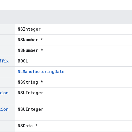
NSInteger
NSNumber *
NSNumber *
ffix
BOOL
NLManufacturingDate
NSString *
sion
NSUInteger
sion
NSUInteger
NSData *