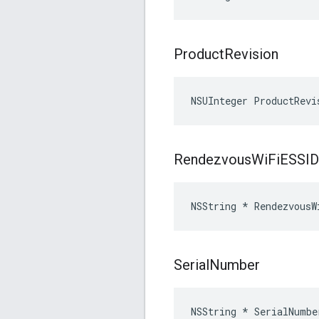
Product
Revision
NSUInteger ProductRevi
Rendezvous
Wi
Fi
ESSID
NSString * RendezvousW
Serial
Number
NSString * SerialNumbe