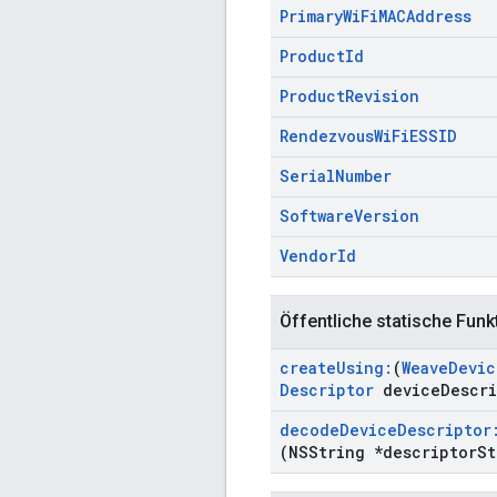
Primary
Wi
Fi
MACAddress
Product
Id
Product
Revision
Rendezvous
Wi
Fi
ESSID
Serial
Number
Software
Version
Vendor
Id
Öffentliche statische Funk
create
Using:
(
Weave
Devic
Descriptor
device
Descri
decode
Device
Descriptor
(NSString *descriptor
St