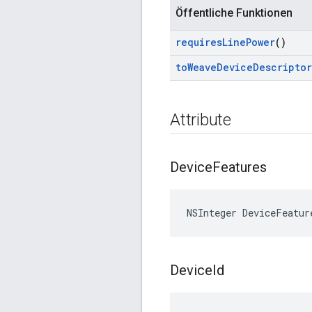
Öffentliche Funktionen
requires
Line
Power
()
to
Weave
Device
Descriptor
Attribute
Device
Features
NSInteger DeviceFeatur
Device
Id