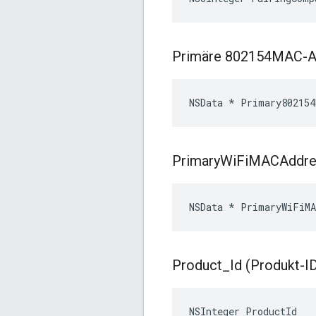
Primäre 802154MAC-A
NSData * Primary802154
Primary
Wi
Fi
MACAddre
NSData * PrimaryWiFiMA
Product
_
Id (Produkt-I
NSInteger ProductId