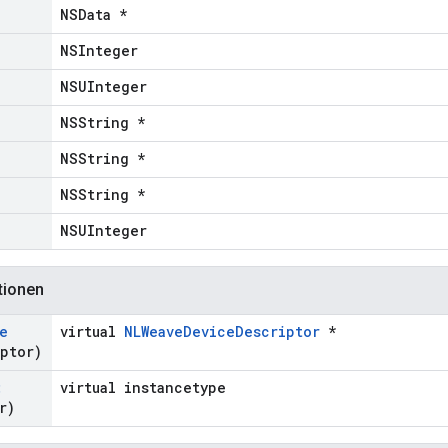
NSData *
NSInteger
NSUInteger
NSString *
NSString *
NSString *
NSUInteger
tionen
e
virtual
NLWeaveDeviceDescriptor
*
ptor)
:
virtual instancetype
r)