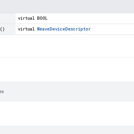
virtual BOOL
()
virtual
WeaveDeviceDescriptor
es