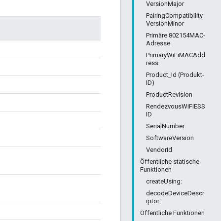
VersionMajor
PairingCompatibility
VersionMinor
Primäre 802154MAC-
Adresse
PrimaryWiFiMACAdd
ress
Product_Id (Produkt-
ID)
ProductRevision
RendezvousWiFiESS
ID
SerialNumber
SoftwareVersion
VendorId
Öffentliche statische
Funktionen
createUsing:
decodeDeviceDescr
iptor:
Öffentliche Funktionen