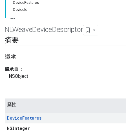
DeviceFeatures
DeviceId
NLWeave
Device
Descriptor
摘要
繼承
繼承自：
NSObject
屬性
Device
Features
NSInteger