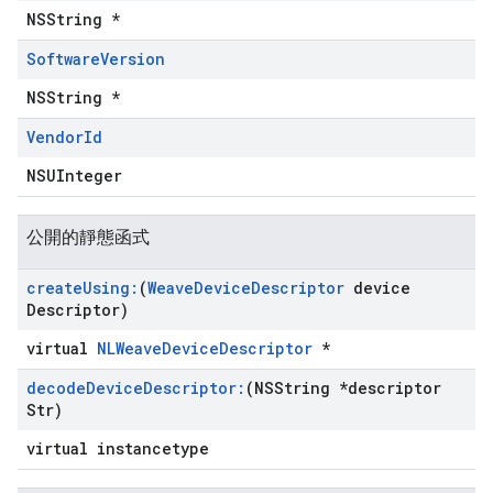
NSString *
Software
Version
NSString *
Vendor
Id
NSUInteger
公開的靜態函式
create
Using:
(
Weave
Device
Descriptor
device
Descriptor)
virtual
NLWeaveDeviceDescriptor
*
decode
Device
Descriptor:
(NSString *descriptor
Str)
virtual instancetype