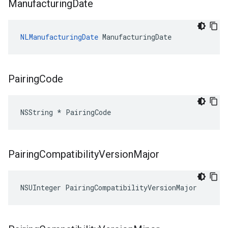
Manufacturing
Date
NLManufacturingDate
 ManufacturingDate
Pairing
Code
NSString * PairingCode
Pairing
Compatibility
Version
Major
NSUInteger PairingCompatibilityVersionMajor