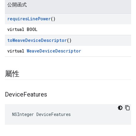
公開函式
requires
Line
Power
()
virtual BOOL
to
Weave
Device
Descriptor
()
virtual
WeaveDeviceDescriptor
屬性
Device
Features
NSInteger DeviceFeatures