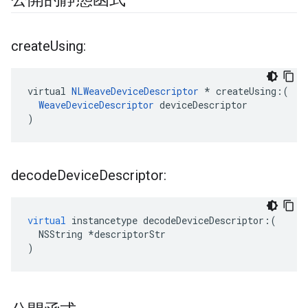
create
Using:
virtual 
NLWeaveDeviceDescriptor
 * createUsing:(

WeaveDeviceDescriptor
 deviceDescriptor

)
decode
Device
Descriptor:
virtual
instancetype
decodeDeviceDescriptor
:(
NSString
*
descriptorStr
)