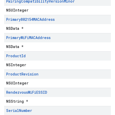
Pairing
Compatibility
Version
Minor
NSUInteger
Primary802154MACAddress
NSData *
Primary
Wi
Fi
MACAddress
NSData *
Product
Id
NSInteger
Product
Revision
NSUInteger
Rendezvous
Wi
Fi
ESSID
NSString *
Serial
Number