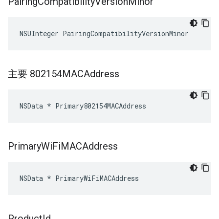
Pairing
Compatibility
Version
Minor
NSUInteger PairingCompatibilityVersionMinor
主要 802154MACAddress
NSData * Primary802154MACAddress
Primary
Wi
Fi
MACAddress
NSData * PrimaryWiFiMACAddress
Product
Id