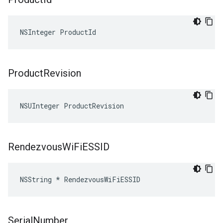
NSInteger ProductId
Product
Revision
NSUInteger ProductRevision
Rendezvous
Wi
Fi
ESSID
NSString * RendezvousWiFiESSID
Serial
Number