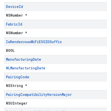
Device
Id
NSNumber *
Fabric
Id
NSNumber *
Is
Rendezvous
Wi
Fi
ESSIDSuffix
BOOL
Manufacturing
Date
NLManufacturingDate
Pairing
Code
NSString *
Pairing
Compatibility
Version
Major
NSUInteger