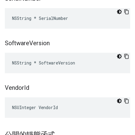
NSString * SerialNumber
Software
Version
NSString * SoftwareVersion
Vendor
Id
NSUInteger VendorId
公開的靜態函式