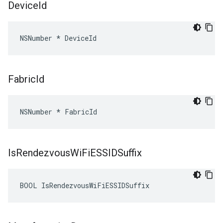
Device
Id
NSNumber * DeviceId
Fabric
Id
NSNumber * FabricId
Is
Rendezvous
Wi
Fi
ESSIDSuffix
BOOL IsRendezvousWiFiESSIDSuffix