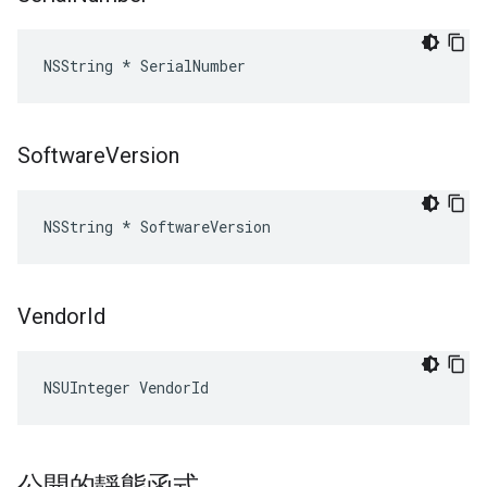
NSString * SerialNumber
Software
Version
NSString * SoftwareVersion
Vendor
Id
NSUInteger VendorId
公開的靜態函式