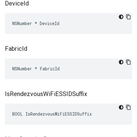
Device
Id
NSNumber * DeviceId
Fabric
Id
NSNumber * FabricId
Is
Rendezvous
Wi
Fi
ESSIDSuffix
BOOL IsRendezvousWiFiESSIDSuffix