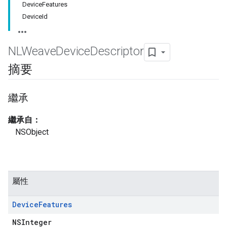
DeviceFeatures
DeviceId
NLWeave
Device
Descriptor
摘要
繼承
繼承自：
NSObject
屬性
Device
Features
NSInteger