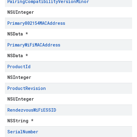
Pairing
Compatibility
Version
Minor
NSUInteger
Primary802154MACAddress
NSData *
Primary
Wi
Fi
MACAddress
NSData *
Product
Id
NSInteger
Product
Revision
NSUInteger
Rendezvous
Wi
Fi
ESSID
NSString *
Serial
Number