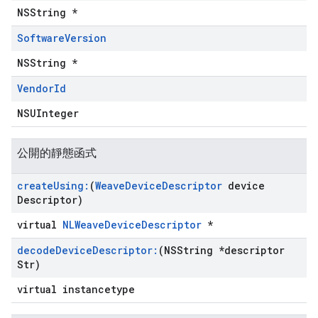
NSString *
Software
Version
NSString *
Vendor
Id
NSUInteger
公開的靜態函式
create
Using:
(
Weave
Device
Descriptor
device
Descriptor)
virtual
NLWeaveDeviceDescriptor
*
decode
Device
Descriptor:
(NSString *descriptor
Str)
virtual instancetype