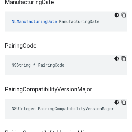
Manufacturing
Date
NLManufacturingDate
 ManufacturingDate
Pairing
Code
NSString * PairingCode
Pairing
Compatibility
Version
Major
NSUInteger PairingCompatibilityVersionMajor