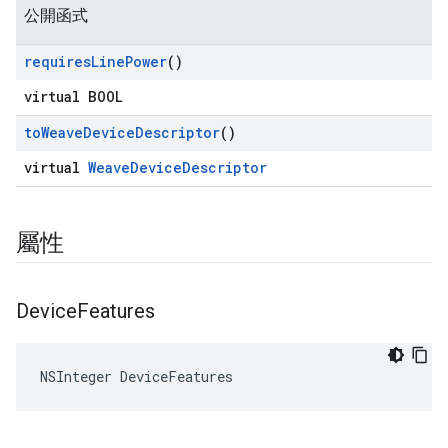
公開函式
requires
Line
Power
()
virtual BOOL
to
Weave
Device
Descriptor
()
virtual
WeaveDeviceDescriptor
屬性
Device
Features
NSInteger DeviceFeatures