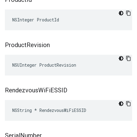
NSInteger ProductId
Product
Revision
NSUInteger ProductRevision
Rendezvous
Wi
Fi
ESSID
NSString * RendezvousWiFiESSID
Serial
Number