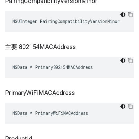
Pairing
Compatibility
Version
Minor
NSUInteger PairingCompatibilityVersionMinor
主要 802154MACAddress
NSData * Primary802154MACAddress
Primary
Wi
Fi
MACAddress
NSData * PrimaryWiFiMACAddress
Product
Id