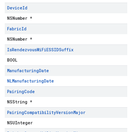
Device
Id
NSNumber *
Fabric
Id
NSNumber *
Is
Rendezvous
Wi
Fi
ESSIDSuffix
BOOL
Manufacturing
Date
NLManufacturingDate
Pairing
Code
NSString *
Pairing
Compatibility
Version
Major
NSUInteger