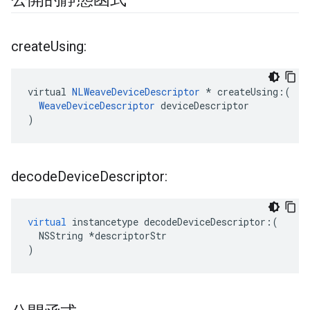
create
Using:
virtual 
NLWeaveDeviceDescriptor
 * createUsing:(

WeaveDeviceDescriptor
 deviceDescriptor

)
decode
Device
Descriptor:
virtual
instancetype
decodeDeviceDescriptor
:(
NSString
*
descriptorStr
)