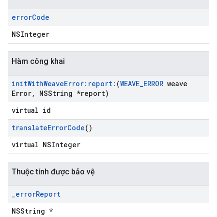
error
Code
NSInteger
Hàm công khai
init
With
Weave
Error:report:
(
WEAVE
_
ERROR
weave
Error
,
NSString *report)
virtual id
translate
Error
Code
()
virtual NSInteger
Thuộc tính được bảo vệ
_
error
Report
NSString *