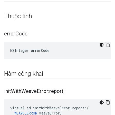
Thuộc tính
error
Code
NSInteger errorCode
Hàm công khai
init
With
Weave
Error:report:
virtual id initWithWeaveError:report:(

WEAVE_ERROR
 weaveError,
