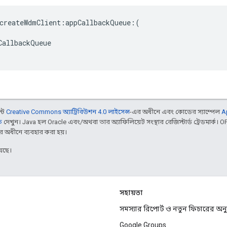
createWdmClient:appCallbackQueue:(

allbackQueue

ন্ট
Creative Commons অ্যাট্রিবিউশন 4.0 লাইসেন্স
-এর অধীনে এবং কোডের স্যাম্পেল
A
ি
দেখুন। Java হল Oracle এবং/অথবা তার অ্যাফিলিয়েট সংস্থার রেজিস্টার্ড ট্রেডমার্ক।
র অধীনে ব্যবহার করা হয়।
েছে।
সহায়তা
সমস্যার রিপোর্ট ও নতুন ফিচারের অ
Google Groups