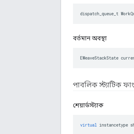
dispatch_queue_t WorkQ
বর্তমান অবস্থা
EWeaveStackState curre
পাবলিক স্ট্যাটিক ফ
শেয়ার্ডস্ট্যাক
virtual
instancetype
s