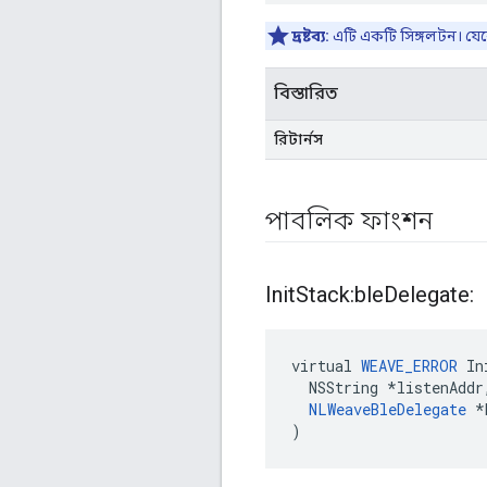
দ্রষ্টব্য:
এটি একটি সিঙ্গলটন। যেক
বিস্তারিত
রিটার্নস
পাবলিক ফাংশন
Init
Stack:ble
Delegate:
virtual 
WEAVE_ERROR
 In
  NSString *listenAddr,
NLWeaveBleDelegate
 *
)