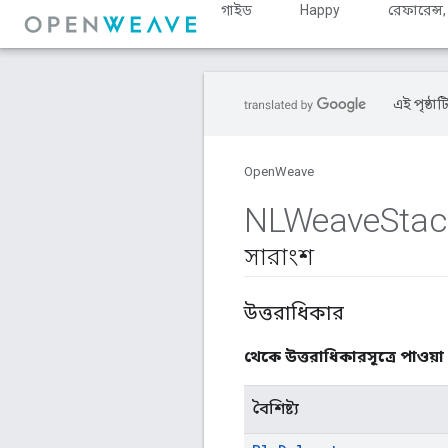
গাইড
Happy
রেফারেন্স,
এই পৃষ্ঠাট
OpenWeave
NLWeave
Stac
সারাংশ
উত্তরাধিকার
থেকে উত্তরাধিকারসূত্রে পাওয়া 
বৈশিষ্ট্য