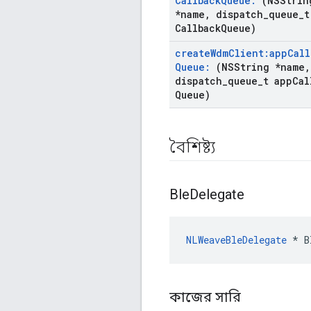
Callback
Queue:
(NSStrin
*name
,
dispatch
_
queue
_
t
Callback
Queue)
create
Wdm
Client:app
Call
Queue:
(NSString *name
,
dispatch
_
queue
_
t app
Cal
Queue)
বৈশিষ্ট্য
Ble
Delegate
NLWeaveBleDelegate
 * B
কাজের সারি