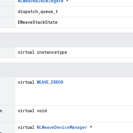
NLWeaveBleDelegate
*
dispatch_queue_t
EWeaveStackState
virtual instancetype
virtual
WEAVE_ERROR
n
virtual void
virtual
NLWeaveDeviceManager
*