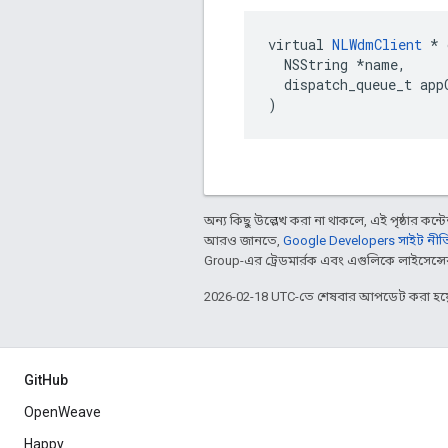
virtual 
NLWdmClient
 * 
  NSString *name,

  dispatch_queue_t appC
)
অন্য কিছু উল্লেখ করা না থাকলে, এই পৃষ্ঠার কন্টে
আরও জানতে,
Google Developers সাইট নীত
Group-এর ট্রেডমার্রক এবং এগুলিকে লাইসেন্সে
2026-02-18 UTC-তে শেষবার আপডেট করা হয়
GitHub
OpenWeave
Happy