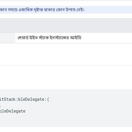
োন সময়ে একাধিক দৃষ্টান্ত থাকার কোন উপায় নেই।
শেয়ার্ড উইভ স্ট্যাক ইনস্ট্যান্সের আইডি
itStack:bleDelegate:(



bleDelegate
