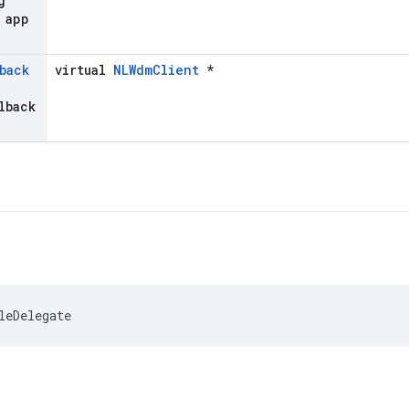
g
 app
back
virtual
NLWdmClient
*
lback
leDelegate