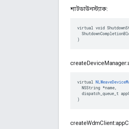
শাটডাউনস্ট্যাক:
virtual void ShutdownSt
  ShutdownCompletionBlo
)
create
Device
Manager:
virtual 
NLWeaveDeviceM
  NSString *name,

  dispatch_queue_t appC
)
create
Wdm
Client:app
C