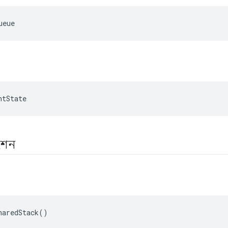
ueue
ntState
াংশন
haredStack
()