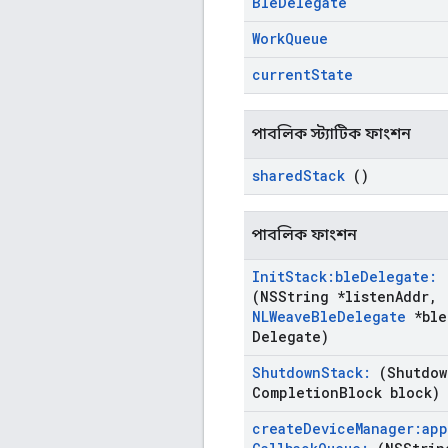
Ble
Delegate
Work
Queue
current
State
পাবলিক স্ট্যাটিক ফাংশন
shared
Stack
()
পাবলিক ফাংশন
Init
Stack:ble
Delegate:
(NSString *listen
Addr
,
NLWeave
Ble
Delegate
*ble
Delegate)
Shutdown
Stack:
(Shutdow
Completion
Block block)
create
Device
Manager:app