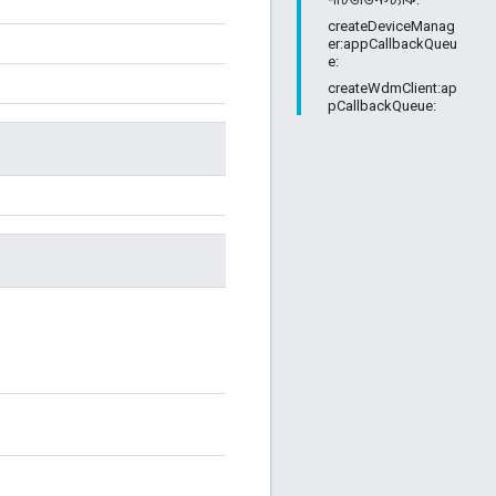
createDeviceManag
er:appCallbackQueu
e:
createWdmClient:ap
pCallbackQueue: