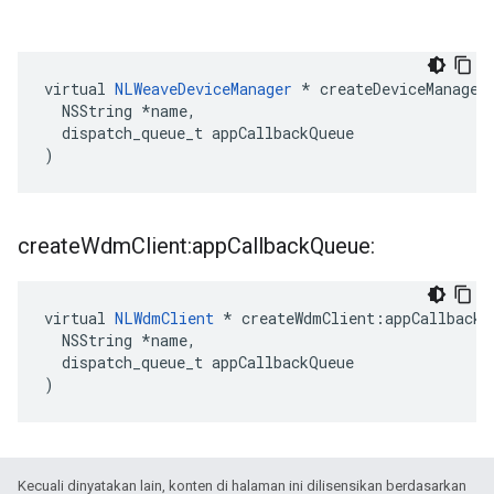
virtual 
NLWeaveDeviceManager
 * createDeviceManager:
  NSString *name,

  dispatch_queue_t appCallbackQueue

)
create
Wdm
Client:app
Callback
Queue:
virtual 
NLWdmClient
 * createWdmClient:appCallbackQ
  NSString *name,

  dispatch_queue_t appCallbackQueue

)
Kecuali dinyatakan lain, konten di halaman ini dilisensikan berdasarkan