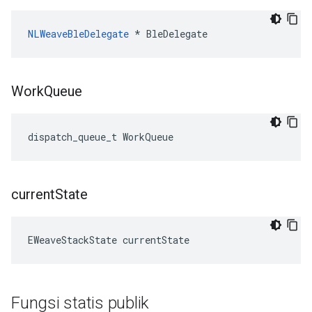
NLWeaveBleDelegate
 * BleDelegate
Work
Queue
dispatch_queue_t WorkQueue
current
State
EWeaveStackState currentState
Fungsi statis publik