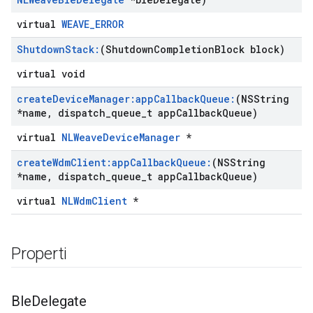
virtual
WEAVE_ERROR
Shutdown
Stack:
(Shutdown
Completion
Block block)
virtual void
create
Device
Manager:app
Callback
Queue:
(NSString
*name
,
dispatch
_
queue
_
t app
Callback
Queue)
virtual
NLWeaveDeviceManager
*
create
Wdm
Client:app
Callback
Queue:
(NSString
*name
,
dispatch
_
queue
_
t app
Callback
Queue)
virtual
NLWdmClient
*
Properti
Ble
Delegate