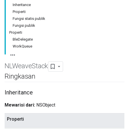
Inheritance
Properti
Fungsi statis publik
Fungsi publik
Properti
BleDelegate
WorkQueue
NLWeave
Stack
Ringkasan
Inheritance
Mewarisi dari:
NSObject
Properti