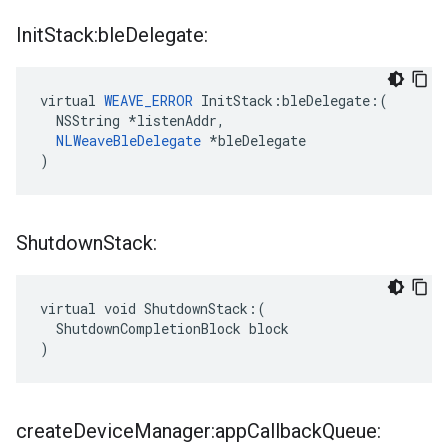
Init
Stack:ble
Delegate:
virtual 
WEAVE_ERROR
 InitStack:bleDelegate:(

  NSString *listenAddr,

NLWeaveBleDelegate
 *bleDelegate

)
Shutdown
Stack:
virtual void ShutdownStack:(

  ShutdownCompletionBlock block

)
create
Device
Manager:app
Callback
Queue: