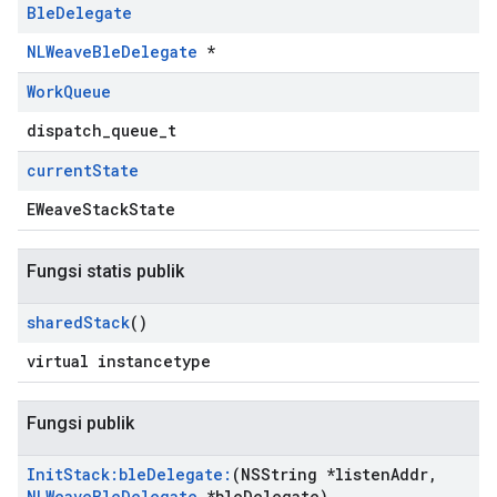
Ble
Delegate
NLWeaveBleDelegate
*
Work
Queue
dispatch_queue_t
current
State
EWeaveStackState
Fungsi statis publik
shared
Stack
()
virtual instancetype
Fungsi publik
Init
Stack:ble
Delegate:
(NSString *listen
Addr
,
NLWeave
Ble
Delegate
*ble
Delegate)