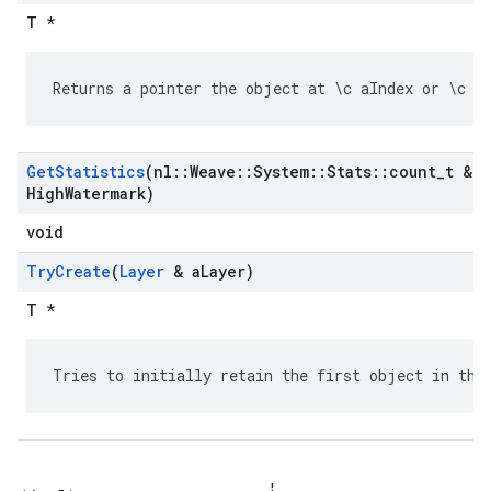
T *
Returns a pointer the object at \c aIndex or \c N
Get
Statistics
(nl
::
Weave
::
System
::
Stats
::
count
_
t & a
High
Watermark)
void
Try
Create
(
Layer
& a
Layer)
T *
Tries to initially retain the first object in the