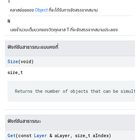
T
คลาสย่อยของ
Object
ที่จะได้รับการจัดสรรจากสนาม
N
เลขจำนวนเต็มบวกของวัตถุคลาส T ที่จะจัดสรรจากสนามประลอง
ฟังก์ชันสาธารณะแบบคงที่
Size
(void)
size_t
Returns the number of objects that can be simulta
ฟังก์ชันสาธารณะ
Get
(const
Layer
& a
Layer
,
size
_
t a
Index)