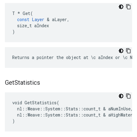
T
*
Get
(
const
Layer
&
aLayer
,
size_t
aIndex
)
Returns a pointer the object at \c aIndex or \c NU
Get
Statistics
void GetStatistics(

  nl::Weave::System::Stats::count_t & aNumInUse,

  nl::Weave::System::Stats::count_t & aHighWaterma
)