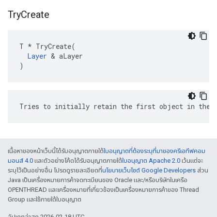
Try
Create
T * TryCreate(

Layer
 & aLayer

)
Tries to initially retain the first object in the 
เนื้อหาของหน้าเว็บนี้ได้รับอนุญาตภายใต้
ใบอนุญาตที่ต้องระบุที่มาของครีเอทีฟคอม
มอนส์ 4.0
และตัวอย่างโค้ดได้รับอนุญาตภายใต้
ใบอนุญาต Apache 2.0
เว้นแต่จะ
ระบุไว้เป็นอย่างอื่น โปรดดูรายละเอียดที่
นโยบายเว็บไซต์ Google Developers
ส่วน
Java เป็นเครื่องหมายการค้าจดทะเบียนของ Oracle และ/หรือบริษัทในเครือ
OPENTHREAD และเครื่องหมายที่เกี่ยวข้องเป็นเครื่องหมายการค้าของ Thread
Group และใช้ภายใต้ใบอนุญาต
อัปเดตล่าสุด 2026-02-18 UTC