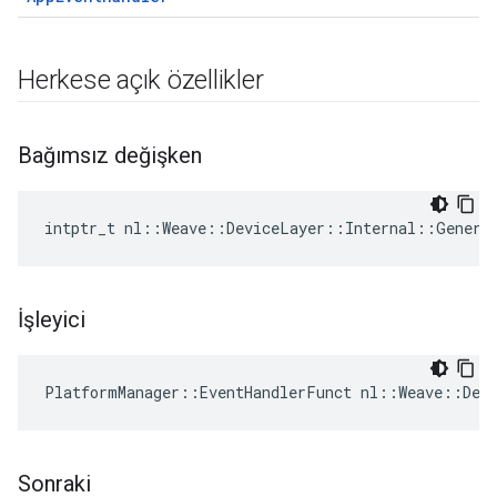
Herkese açık özellikler
Bağımsız değişken
intptr_t nl::Weave::DeviceLayer::Internal::Generi
İşleyici
PlatformManager::EventHandlerFunct nl::Weave::Dev
Sonraki