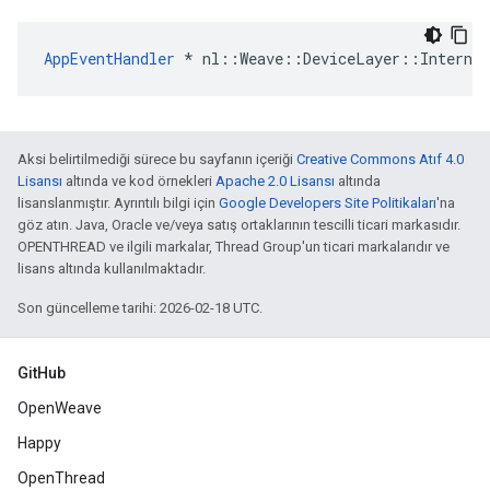
AppEventHandler
 * nl::Weave::DeviceLayer::Internal
Aksi belirtilmediği sürece bu sayfanın içeriği
Creative Commons Atıf 4.0
Lisansı
altında ve kod örnekleri
Apache 2.0 Lisansı
altında
lisanslanmıştır. Ayrıntılı bilgi için
Google Developers Site Politikaları
'na
göz atın. Java, Oracle ve/veya satış ortaklarının tescilli ticari markasıdır.
OPENTHREAD ve ilgili markalar, Thread Group'un ticari markalarıdır ve
lisans altında kullanılmaktadır.
Son güncelleme tarihi: 2026-02-18 UTC.
GitHub
OpenWeave
Happy
OpenThread