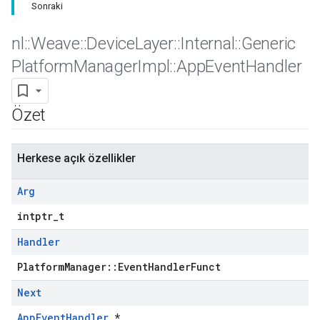
Sonraki
nl
::
Weave
::
Device
Layer
::
Internal
::
Generic
Platform
Manager
Impl
::
App
Event
Handler
Özet
Herkese açık özellikler
Arg
intptr_t
Handler
PlatformManager::EventHandlerFunct
Next
AppEventHandler
*