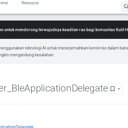
rensi
Resource
 untuk mendorong terwujudnya keadilan ras bagi komunitas Kulit 
menggunakan teknologi AI untuk menerjemahkan konten ke dalam bah
ungkin mengandung kesalahan.
er
_
Ble
Application
Delegate
pplicationDelegate