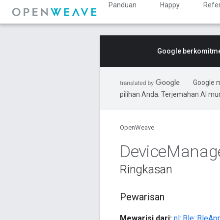
Panduan
Happy
Refe
Google berkomitmen
Google 
pilihan Anda. Terjemahan AI m
OpenWeave
Device
Manag
Ringkasan
Pewarisan
Mewarisi dari:
nl::Ble::BleA