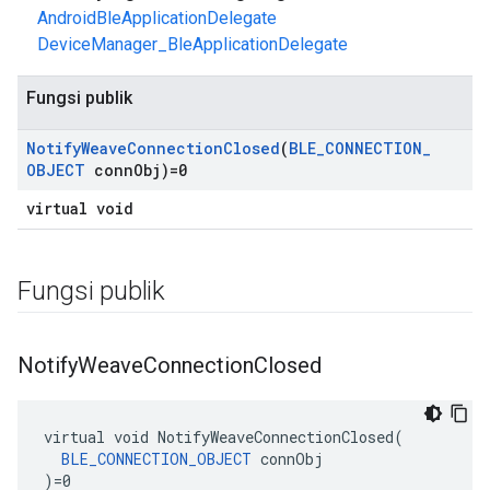
AndroidBleApplicationDelegate
DeviceManager_BleApplicationDelegate
Fungsi publik
Notify
Weave
Connection
Closed
(
BLE
_
CONNECTION
_
OBJECT
conn
Obj)=0
virtual void
Fungsi publik
Notify
Weave
Connection
Closed
virtual void NotifyWeaveConnectionClosed(

BLE_CONNECTION_OBJECT
 connObj

)=0