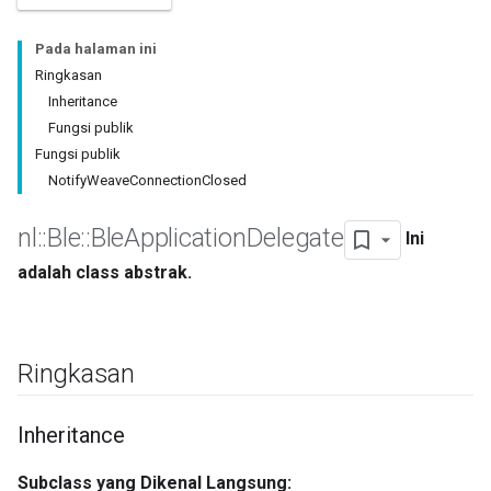
Pada halaman ini
Ringkasan
Inheritance
Fungsi publik
Fungsi publik
NotifyWeaveConnectionClosed
nl
::
Ble
::
Ble
Application
Delegate
Ini
adalah class abstrak.
Ringkasan
Inheritance
Subclass yang Dikenal Langsung: