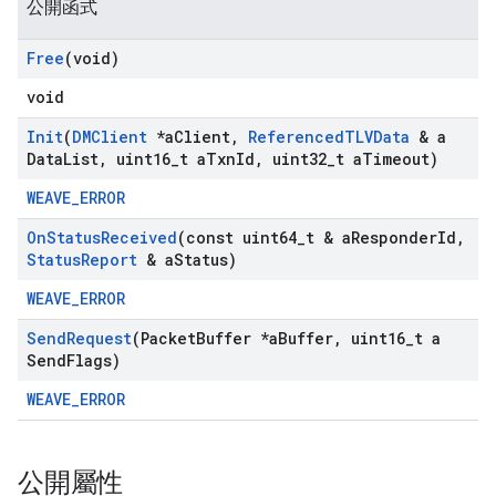
公開函式
Free
(void)
void
Init
(
DMClient
*a
Client
,
Referenced
TLVData
& a
Data
List
,
uint16
_
t a
Txn
Id
,
uint32
_
t a
Timeout)
WEAVE_ERROR
On
Status
Received
(const uint64
_
t & a
Responder
Id
,
Status
Report
& a
Status)
WEAVE_ERROR
Send
Request
(Packet
Buffer *a
Buffer
,
uint16
_
t a
Send
Flags)
WEAVE_ERROR
公開屬性