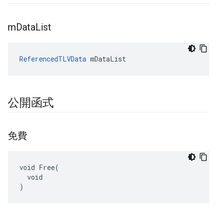
m
Data
List
ReferencedTLVData
 mDataList
公開函式
免費
void Free(

  void

)