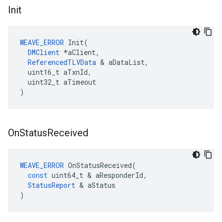
Init
WEAVE_ERROR
 Init(

DMClient
 *aClient,

ReferencedTLVData
 & aDataList,

  uint16_t aTxnId,

  uint32_t aTimeout

)
On
Status
Received
WEAVE_ERROR
OnStatusReceived
(
const
uint64_t
&
aResponderId
,
StatusReport
&
aStatus
)