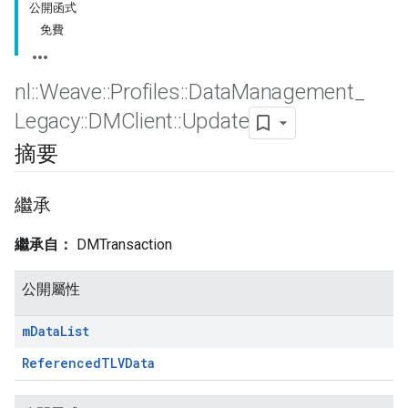
公開函式
免費
nl
::
Weave
::
Profiles
::
Data
Management
_
Legacy
::
DMClient
::
Update
摘要
繼承
繼承自：
DMTransaction
公開屬性
m
Data
List
ReferencedTLVData