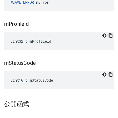
WEAVE_ERROR
 mError
m
Profile
Id
uint32_t mProfileId
m
Status
Code
uint16_t mStatusCode
公開函式