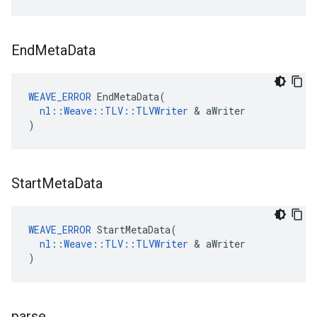
End
Meta
Data
WEAVE_ERROR
 EndMetaData(

nl::Weave::TLV::TLVWriter
 & aWriter

)
Start
Meta
Data
WEAVE_ERROR
 StartMetaData(

nl::Weave::TLV::TLVWriter
 & aWriter

)
parse