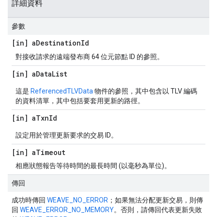
詳細資料
參數
[in] a
Destination
Id
對接收請求的遠端發布商 64 位元節點 ID 的參照。
[in] a
Data
List
這是
ReferencedTLVData
物件的參照，其中包含以 TLV 編碼
的資料清單，其中包括要套用更新的路徑。
[in] a
Txn
Id
設定用於管理更新要求的交易 ID。
[in] a
Timeout
相應狀態報告等待時間的最長時間 (以毫秒為單位)。
傳回
成功時傳回
WEAVE_NO_ERROR
；如果無法分配更新交易，則傳
回
WEAVE_ERROR_NO_MEMORY
。否則，請傳回代表更新失敗