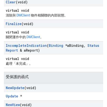
Clear
(void)
virtual void
清除與
DMClient
物件相關聯的內部狀態。
Finalize
(void)
virtual void
關閉運作中的
DMClient
。
Incomplete
Indication
(
Binding
*a
Binding
,
Status
Report
& a
Report)
virtual void
處理「未完成」。
受保護的函式
New
Update
(void)
Update
*
New
View
(void)