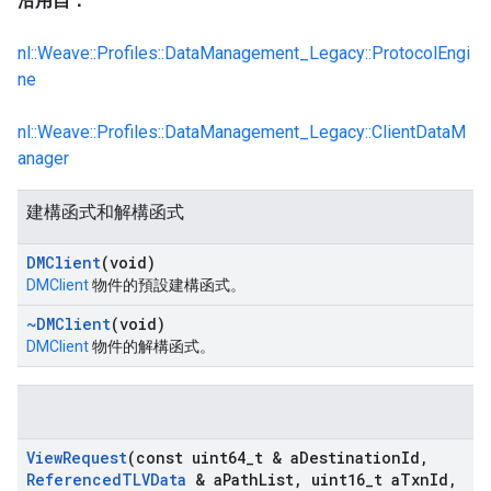
沿用自：
nl::Weave::Profiles::DataManagement_Legacy::ProtocolEngi
ne
nl::Weave::Profiles::DataManagement_Legacy::ClientDataM
anager
建構函式和解構函式
DMClient
(void)
DMClient
物件的預設建構函式。
~DMClient
(void)
DMClient
物件的解構函式。
View
Request
(const uint64
_
t & a
Destination
Id
,
Referenced
TLVData
& a
Path
List
,
uint16
_
t a
Txn
Id
,