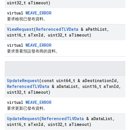
uint32
_
t a
Timeout)
virtual
WEAVE_ERROR
要求檢視已發布資料。
View
Request
(
Referenced
TLVData
& a
Path
List
,
uint16
_
t a
Txn
Id
,
uint32
_
t a
Timeout)
virtual
WEAVE_ERROR
要求查看預設發布商的資料。
Update
Request
(const uint64
_
t & a
Destination
Id
,
Referenced
TLVData
& a
Data
List
,
uint16
_
t a
Txn
Id
,
uint32
_
t a
Timeout)
virtual
WEAVE_ERROR
要求更新已發布資料。
Update
Request
(
Referenced
TLVData
& a
Data
List
,
uint16
_
t a
Txn
Id
,
uint32
_
t a
Timeout)