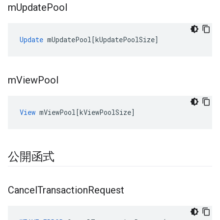
m
Update
Pool
Update
mUpdatePool
[
kUpdatePoolSize
]
m
View
Pool
View
mViewPool
[
kViewPoolSize
]
公開函式
Cancel
Transaction
Request