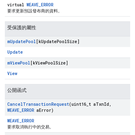
virtual
WEAVE_ERROR
要求更新預設發布商的資料。
受保護的屬性
m
Update
Pool
[k
Update
Pool
Size]
Update
m
View
Pool
[k
View
Pool
Size]
View
公開函式
Cancel
Transaction
Request
(uint16
_
t a
Txn
Id
,
WEAVE
_
ERROR
a
Error)
WEAVE_ERROR
要求取消執行中的交易。