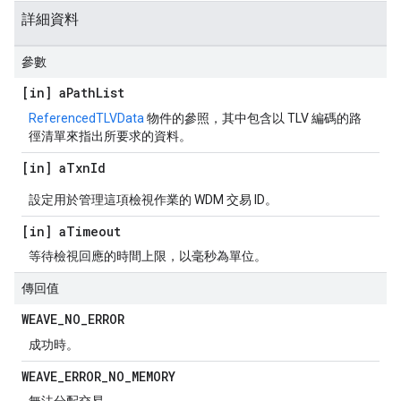
詳細資料
參數
[in] a
Path
List
ReferencedTLVData
物件的參照，其中包含以 TLV 編碼的路
徑清單來指出所要求的資料。
[in] a
Txn
Id
設定用於管理這項檢視作業的 WDM 交易 ID。
[in] a
Timeout
等待檢視回應的時間上限，以毫秒為單位。
傳回值
WEAVE
_
NO
_
ERROR
成功時。
WEAVE
_
ERROR
_
NO
_
MEMORY