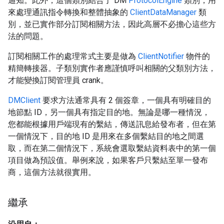
通知。此外，這個類別結合了 DM
ProtocolEngine
類別，用
來處理通訊指令轉換和整體抽象的
ClientDataManager
類
別，並已實作部分訂閱相關方法，因此高層不必擔心這些方
法的問題。
訂閱相關工作的處理常式主要是做為
ClientNotifier
物件的
精簡轉接器。子類別實作者應謹慎呼叫相關的父類別方法，
才能變換訂閱管理員 crank。
DMClient
要求方法通常具有 2 個簽章，一個具有明確目的
地節點 ID，另一個具有指定目的地。無論是哪一種情況，
您都能根據用戶端現有的繫結，傳送訊息給發布者，但在第
一個情況下，目的地 ID 是用來在多個繫結目的地之間選
取，而在第二個情況下，系統會選取繫結資料表中的第一個
項目做為預設值。舉例來說，如果客戶只繫結至單一發布
商，這個方法就很實用。
繼承