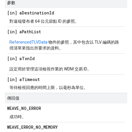
參數
[in] a
Destination
Id
對遠端發布者 64 位元節點 ID 的參照。
[in] a
Path
List
ReferencedTLVData
物件的參照，其中包含以 TLV 編碼的路
徑清單來指出所要求的資料。
[in] a
Txn
Id
設定用於管理這項檢視作業的 WDM 交易 ID。
[in] a
Timeout
等待檢視回應的時間上限，以毫秒為單位。
傳回值
WEAVE
_
NO
_
ERROR
成功時。
WEAVE
_
ERROR
_
NO
_
MEMORY