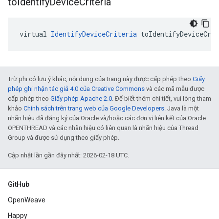
to
Identify
Device
Criteria
virtual 
IdentifyDeviceCriteria
 toIdentifyDeviceCri
Trừ phi có lưu ý khác, nội dung của trang này được cấp phép theo
Giấy
phép ghi nhận tác giả 4.0 của Creative Commons
và các mã mẫu được
cấp phép theo
Giấy phép Apache 2.0
. Để biết thêm chi tiết, vui lòng tham
khảo
Chính sách trên trang web của Google Developers
. Java là một
nhãn hiệu đã đăng ký của Oracle và/hoặc các đơn vị liên kết của Oracle.
OPENTHREAD và các nhãn hiệu có liên quan là nhãn hiệu của Thread
Group và được sử dụng theo giấy phép.
Cập nhật lần gần đây nhất: 2026-02-18 UTC.
GitHub
OpenWeave
Happy