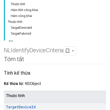
Thuộc tính
Hàm tĩnh công khai
Hàm công khai
Thuộc tính
TargetDeviceId
TargetFabricId
NLIdentify
Device
Criteria
Tóm tắt
Tính kế thừa
Kế thừa từ:
NSObject
Thuộc tính
Target
Device
Id