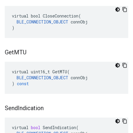
virtual bool CloseConnection(

BLE_CONNECTION_OBJECT
 connObj

)
Get
MTU
virtual
uint16_t
GetMTU
(
BLE_CONNECTION_OBJECT
connObj
)
const
Send
Indication
virtual
bool
SendIndication
(