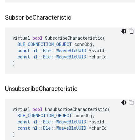
Subscribe
Characteristic
virtual
bool
SubscribeCharacteristic
(
BLE_CONNECTION_OBJECT
connObj
,
const
nl
::
Ble
::
WeaveBleUUID
*
svcId
,
const
nl
::
Ble
::
WeaveBleUUID
*
charId
)
Unsubscribe
Characteristic
virtual
bool
UnsubscribeCharacteristic
(
BLE_CONNECTION_OBJECT
connObj
,
const
nl
::
Ble
::
WeaveBleUUID
*
svcId
,
const
nl
::
Ble
::
WeaveBleUUID
*
charId
)