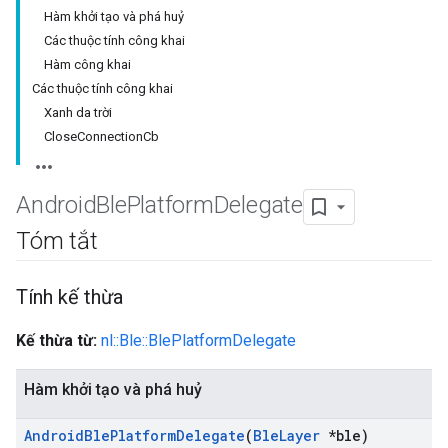
Hàm khởi tạo và phá huỷ
Các thuộc tính công khai
Hàm công khai
Các thuộc tính công khai
Xanh da trời
CloseConnectionCb
Android
Ble
Platform
Delegate
Tóm tắt
Tính kế thừa
Kế thừa từ:
nl::Ble::BlePlatformDelegate
Hàm khởi tạo và phá huỷ
Android
Ble
Platform
Delegate
(
Ble
Layer
*ble)