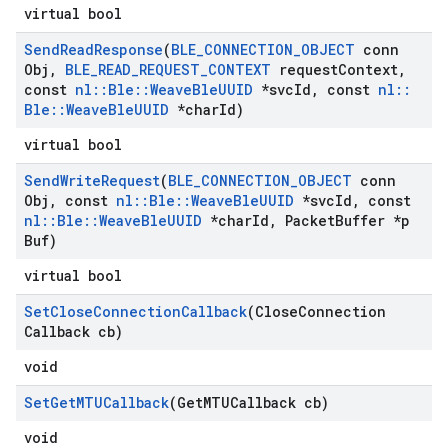
virtual bool
Send
Read
Response
(
BLE
_
CONNECTION
_
OBJECT
conn
Obj
,
BLE
_
READ
_
REQUEST
_
CONTEXT
request
Context
,
const
nl
::
Ble
::
Weave
Ble
UUID
*svc
Id
,
const
nl
::
Ble
::
Weave
Ble
UUID
*char
Id)
virtual bool
Send
Write
Request
(
BLE
_
CONNECTION
_
OBJECT
conn
Obj
,
const
nl
::
Ble
::
Weave
Ble
UUID
*svc
Id
,
const
nl
::
Ble
::
Weave
Ble
UUID
*char
Id
,
Packet
Buffer *p
Buf)
virtual bool
Set
Close
Connection
Callback
(Close
Connection
Callback cb)
void
Set
Get
MTUCallback
(Get
MTUCallback cb)
void