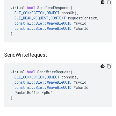
virtual
bool
SendReadResponse
(
BLE_CONNECTION_OBJECT
connObj
,
BLE_READ_REQUEST_CONTEXT
requestContext
,
const
nl
::
Ble
::
WeaveBleUUID
*
svcId
,
const
nl
::
Ble
::
WeaveBleUUID
*
charId
)
Send
Write
Request
virtual
bool
SendWriteRequest
(
BLE_CONNECTION_OBJECT
connObj
,
const
nl
::
Ble
::
WeaveBleUUID
*
svcId
,
const
nl
::
Ble
::
WeaveBleUUID
*
charId
,
PacketBuffer
*
pBuf
)