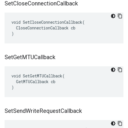
Set
Close
Connection
Callback
void SetCloseConnectionCallback(

  CloseConnectionCallback cb

)
Set
Get
MTUCallback
void SetGetMTUCallback(

  GetMTUCallback cb

)
Set
Send
Write
Request
Callback