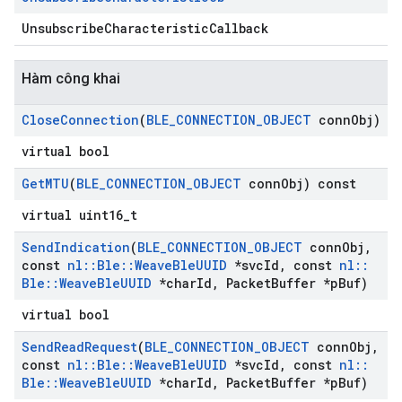
UnsubscribeCharacteristicCallback
Hàm công khai
Close
Connection
(
BLE
_
CONNECTION
_
OBJECT
conn
Obj)
virtual bool
Get
MTU
(
BLE
_
CONNECTION
_
OBJECT
conn
Obj) const
virtual uint16_t
Send
Indication
(
BLE
_
CONNECTION
_
OBJECT
conn
Obj
,
const
nl
::
Ble
::
Weave
Ble
UUID
*svc
Id
,
const
nl
::
Ble
::
Weave
Ble
UUID
*char
Id
,
Packet
Buffer *p
Buf)
virtual bool
Send
Read
Request
(
BLE
_
CONNECTION
_
OBJECT
conn
Obj
,
const
nl
::
Ble
::
Weave
Ble
UUID
*svc
Id
,
const
nl
::
Ble
::
Weave
Ble
UUID
*char
Id
,
Packet
Buffer *p
Buf)