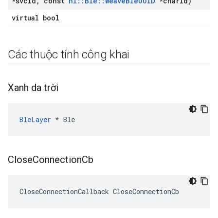
*svc
Id
,
const
nl
::
Ble
::
Weave
Ble
UUID
*char
Id)
virtual bool
Các thuộc tính công khai
Xanh da trời
BleLayer
 * Ble
Close
Connection
Cb
CloseConnectionCallback CloseConnectionCb