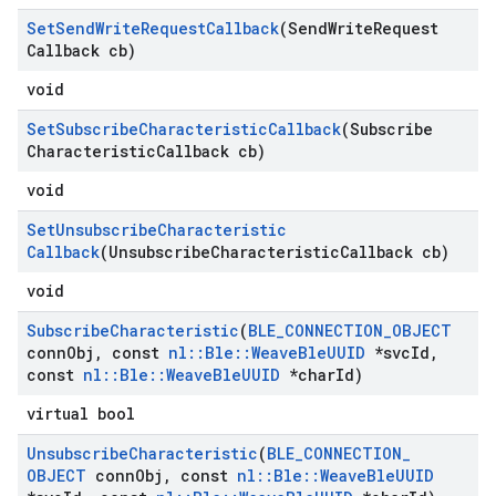
Set
Send
Write
Request
Callback
(Send
Write
Request
Callback cb)
void
Set
Subscribe
Characteristic
Callback
(Subscribe
Characteristic
Callback cb)
void
Set
Unsubscribe
Characteristic
Callback
(Unsubscribe
Characteristic
Callback cb)
void
Subscribe
Characteristic
(
BLE
_
CONNECTION
_
OBJECT
conn
Obj
,
const
nl
::
Ble
::
Weave
Ble
UUID
*svc
Id
,
const
nl
::
Ble
::
Weave
Ble
UUID
*char
Id)
virtual bool
Unsubscribe
Characteristic
(
BLE
_
CONNECTION
_
OBJECT
conn
Obj
,
const
nl
::
Ble
::
Weave
Ble
UUID