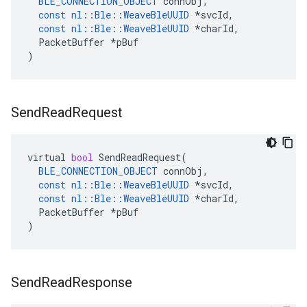
BLE_CONNECTION_OBJECT
connObj
,
const
nl
::
Ble
::
WeaveBleUUID
*
svcId
,
const
nl
::
Ble
::
WeaveBleUUID
*
charId
,
PacketBuffer
*
pBuf
)
Send
Read
Request
virtual
bool
SendReadRequest
(
BLE_CONNECTION_OBJECT
connObj
,
const
nl
::
Ble
::
WeaveBleUUID
*
svcId
,
const
nl
::
Ble
::
WeaveBleUUID
*
charId
,
PacketBuffer
*
pBuf
)
Send
Read
Response