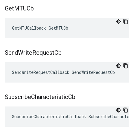
Get
MTUCb
GetMTUCallback GetMTUCb
Send
Write
Request
Cb
SendWriteRequestCallback SendWriteRequestCb
Subscribe
Characteristic
Cb
SubscribeCharacteristicCallback SubscribeCharacteri