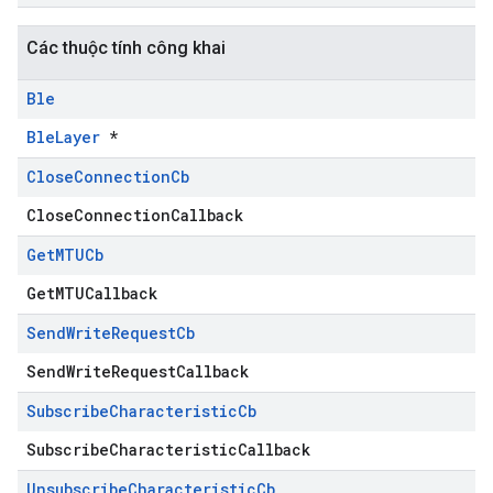
Các thuộc tính công khai
Ble
BleLayer
*
Close
Connection
Cb
CloseConnectionCallback
Get
MTUCb
GetMTUCallback
Send
Write
Request
Cb
SendWriteRequestCallback
Subscribe
Characteristic
Cb
SubscribeCharacteristicCallback
Unsubscribe
Characteristic
Cb