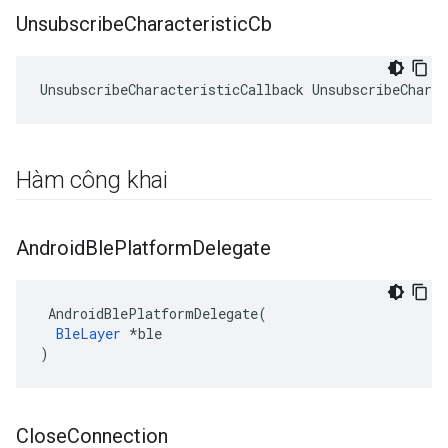
Unsubscribe
Characteristic
Cb
UnsubscribeCharacteristicCallback UnsubscribeCharac
Hàm công khai
Android
Ble
Platform
Delegate
 AndroidBlePlatformDelegate(

BleLayer
 *ble

)
Close
Connection