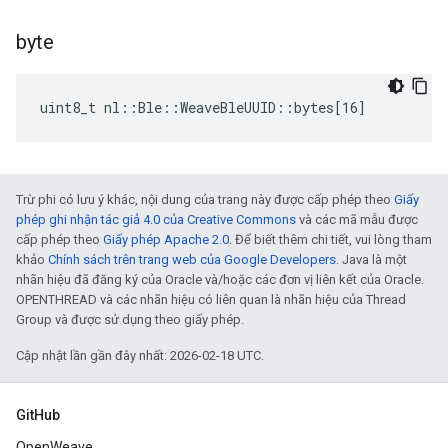
byte
uint8_t nl::Ble::WeaveBleUUID::bytes[16]
Trừ phi có lưu ý khác, nội dung của trang này được cấp phép theo
Giấy
phép ghi nhận tác giả 4.0 của Creative Commons
và các mã mẫu được
cấp phép theo
Giấy phép Apache 2.0
. Để biết thêm chi tiết, vui lòng tham
khảo
Chính sách trên trang web của Google Developers
. Java là một
nhãn hiệu đã đăng ký của Oracle và/hoặc các đơn vị liên kết của Oracle.
OPENTHREAD và các nhãn hiệu có liên quan là nhãn hiệu của Thread
Group và được sử dụng theo giấy phép.
Cập nhật lần gần đây nhất: 2026-02-18 UTC.
GitHub
OpenWeave