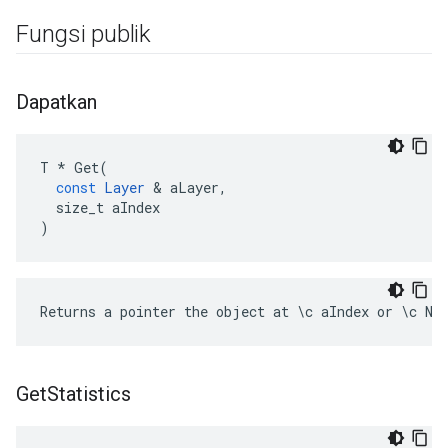
Fungsi publik
Dapatkan
T
*
Get
(
const
Layer
&
aLayer
,
size_t
aIndex
)
Returns a pointer the object at \c aIndex or \c NU
Get
Statistics