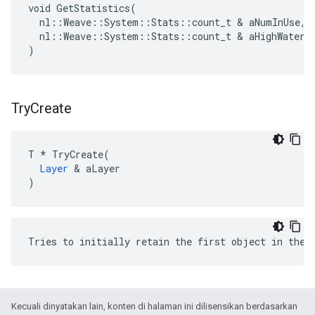
void GetStatistics(

  nl::Weave::System::Stats::count_t & aNumInUse,

  nl::Weave::System::Stats::count_t & aHighWaterma
)
Try
Create
T * TryCreate(

Layer
 & aLayer

)
Tries to initially retain the first object in the 
Kecuali dinyatakan lain, konten di halaman ini dilisensikan berdasarkan