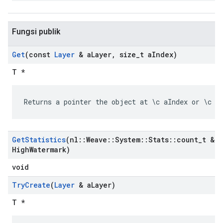
Fungsi publik
Get
(const
Layer
& a
Layer
,
size
_
t a
Index)
T *
Returns a pointer the object at \c aIndex or \c N
Get
Statistics
(nl
::
Weave
::
System
::
Stats
::
count
_
t & a
High
Watermark)
void
Try
Create
(
Layer
& a
Layer)
T *