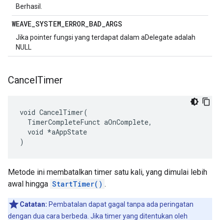
Berhasil.
WEAVE
_
SYSTEM
_
ERROR
_
BAD
_
ARGS
Jika pointer fungsi yang terdapat dalam aDelegate adalah
NULL
Cancel
Timer
void CancelTimer(

  TimerCompleteFunct aOnComplete,

  void *aAppState

)
Metode ini membatalkan timer satu kali, yang dimulai lebih
awal hingga
StartTimer()
.
Catatan:
Pembatalan dapat gagal tanpa ada peringatan
dengan dua cara berbeda. Jika timer yang ditentukan oleh