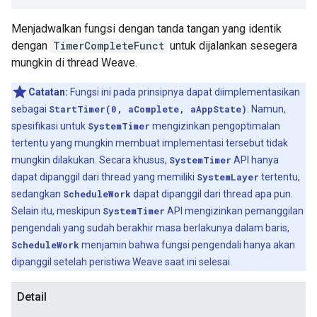
Menjadwalkan fungsi dengan tanda tangan yang identik
dengan
TimerCompleteFunct
untuk dijalankan sesegera
mungkin di thread Weave.
Catatan:
Fungsi ini pada prinsipnya dapat diimplementasikan
sebagai
StartTimer(0, aComplete, aAppState)
. Namun,
spesifikasi untuk
SystemTimer
mengizinkan pengoptimalan
tertentu yang mungkin membuat implementasi tersebut tidak
mungkin dilakukan. Secara khusus,
SystemTimer
API hanya
dapat dipanggil dari thread yang memiliki
SystemLayer
tertentu,
sedangkan
ScheduleWork
dapat dipanggil dari thread apa pun.
Selain itu, meskipun
SystemTimer
API mengizinkan pemanggilan
pengendali yang sudah berakhir masa berlakunya dalam baris,
ScheduleWork
menjamin bahwa fungsi pengendali hanya akan
dipanggil setelah peristiwa Weave saat ini selesai.
Detail