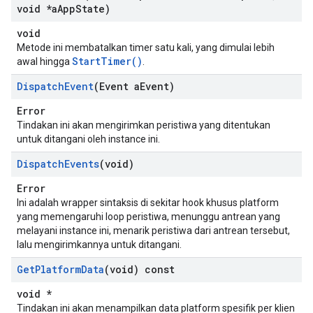
void *a
App
State)
void
Metode ini membatalkan timer satu kali, yang dimulai lebih
StartTimer()
awal hingga
.
Dispatch
Event
(Event a
Event)
Error
Tindakan ini akan mengirimkan peristiwa yang ditentukan
untuk ditangani oleh instance ini.
Dispatch
Events
(void)
Error
Ini adalah wrapper sintaksis di sekitar hook khusus platform
yang memengaruhi loop peristiwa, menunggu antrean yang
melayani instance ini, menarik peristiwa dari antrean tersebut,
lalu mengirimkannya untuk ditangani.
Get
Platform
Data
(void) const
void *
Tindakan ini akan menampilkan data platform spesifik per klien