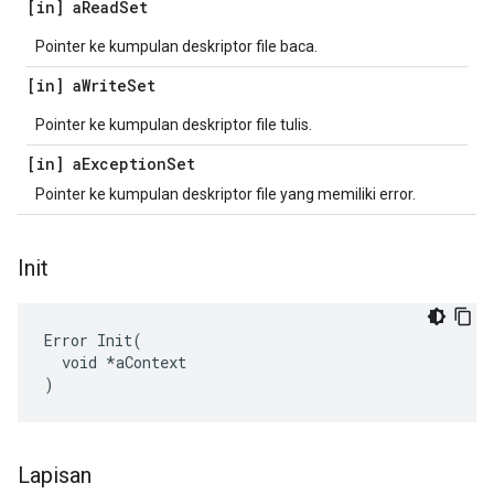
[in] a
Read
Set
Pointer ke kumpulan deskriptor file baca.
[in] a
Write
Set
Pointer ke kumpulan deskriptor file tulis.
[in] a
Exception
Set
Pointer ke kumpulan deskriptor file yang memiliki error.
Init
Error Init(

  void *aContext

)
Lapisan