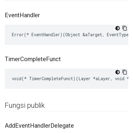
Event
Handler
Error(* EventHandler)(Object &aTarget, EventType a
Timer
Complete
Funct
void(* TimerCompleteFunct)(Layer *aLayer, void *a
Fungsi publik
Add
Event
Handler
Delegate