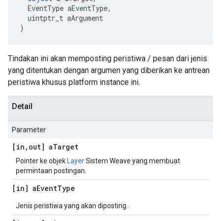
  EventType aEventType,

  uintptr_t aArgument

)
Tindakan ini akan memposting peristiwa / pesan dari jenis
yang ditentukan dengan argumen yang diberikan ke antrean
peristiwa khusus platform instance ini.
Detail
Parameter
[in
,
out] a
Target
Pointer ke objek
Layer
Sistem Weave yang membuat
permintaan postingan.
[in] a
Event
Type
Jenis peristiwa yang akan diposting.