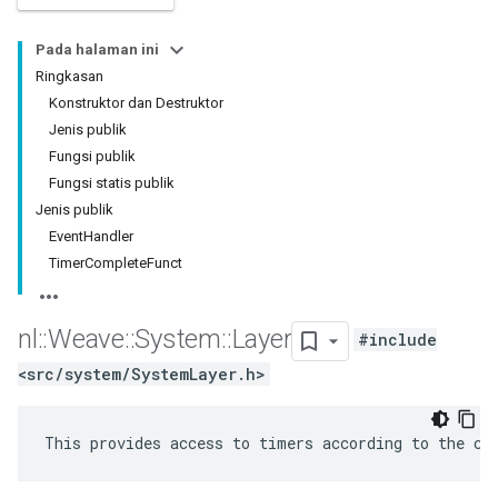
Pada halaman ini
Ringkasan
Konstruktor dan Destruktor
Jenis publik
Fungsi publik
Fungsi statis publik
Jenis publik
EventHandler
TimerCompleteFunct
nl
::
Weave
::
System
::
Layer
#include
<src/system/SystemLayer.h>
This provides access to timers according to the co