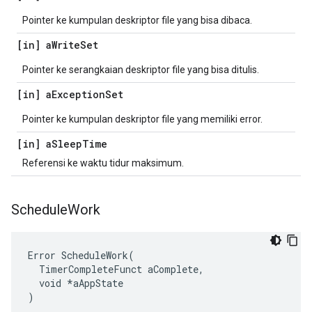
Pointer ke kumpulan deskriptor file yang bisa dibaca.
[in] a
Write
Set
Pointer ke serangkaian deskriptor file yang bisa ditulis.
[in] a
Exception
Set
Pointer ke kumpulan deskriptor file yang memiliki error.
[in] a
Sleep
Time
Referensi ke waktu tidur maksimum.
Schedule
Work
Error ScheduleWork(

  TimerCompleteFunct aComplete,

  void *aAppState

)