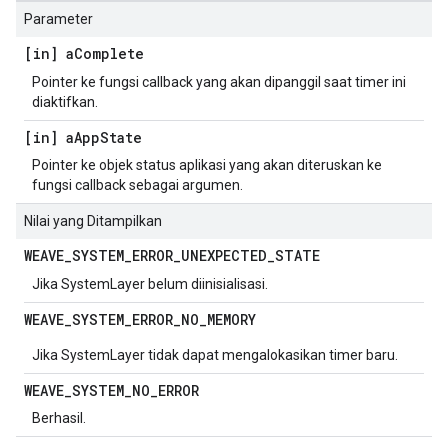
Parameter
[in] a
Complete
Pointer ke fungsi callback yang akan dipanggil saat timer ini
diaktifkan.
[in] a
App
State
Pointer ke objek status aplikasi yang akan diteruskan ke
fungsi callback sebagai argumen.
Nilai yang Ditampilkan
WEAVE
_
SYSTEM
_
ERROR
_
UNEXPECTED
_
STATE
Jika SystemLayer belum diinisialisasi.
WEAVE
_
SYSTEM
_
ERROR
_
NO
_
MEMORY
Jika SystemLayer tidak dapat mengalokasikan timer baru.
WEAVE
_
SYSTEM
_
NO
_
ERROR
Berhasil.