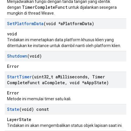
Menjadwalkan fungsi dengan tanda tangan yang identik
TimerCompleteFunct
dengan
untuk dijalankan sesegera
mungkin di thread Weave.
Set
Platform
Data
(void *a
Platform
Data)
void
Tindakan ini menetapkan data platform khusus klien yang
ditentukan ke instance untuk diambil nanti oleh platform klien.
Shutdown
(void)
Error
Start
Timer
(uint32
_
t a
Milliseconds
,
Timer
Complete
Funct a
Complete
,
void *a
App
State)
Error
Metode ini memulai timer satu kali.
State
(void) const
LayerState
Tindakan ini akan mengembalikan status objek lapisan saat ini.