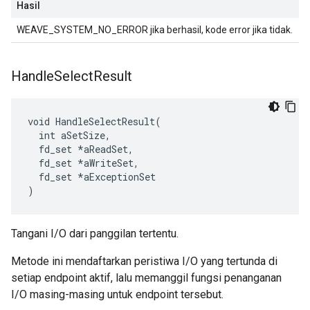
Hasil
WEAVE_SYSTEM_NO_ERROR jika berhasil, kode error jika tidak.
Handle
Select
Result
void HandleSelectResult(

  int aSetSize,

  fd_set *aReadSet,

  fd_set *aWriteSet,

  fd_set *aExceptionSet

)
Tangani I/O dari panggilan tertentu.
Metode ini mendaftarkan peristiwa I/O yang tertunda di
setiap endpoint aktif, lalu memanggil fungsi penanganan
I/O masing-masing untuk endpoint tersebut.