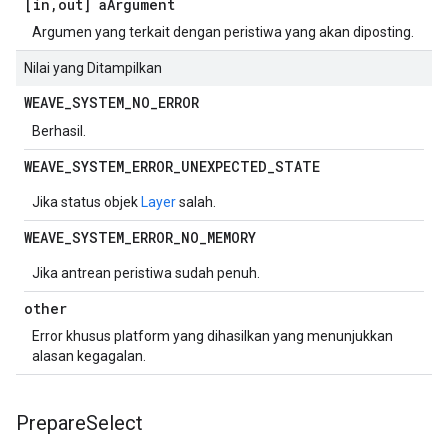
[in
,
out] a
Argument
Argumen yang terkait dengan peristiwa yang akan diposting.
Nilai yang Ditampilkan
WEAVE
_
SYSTEM
_
NO
_
ERROR
Berhasil.
WEAVE
_
SYSTEM
_
ERROR
_
UNEXPECTED
_
STATE
Jika status objek
Layer
salah.
WEAVE
_
SYSTEM
_
ERROR
_
NO
_
MEMORY
Jika antrean peristiwa sudah penuh.
other
Error khusus platform yang dihasilkan yang menunjukkan
alasan kegagalan.
Prepare
Select