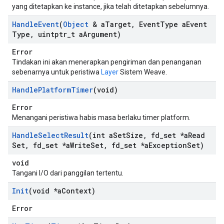
yang ditetapkan ke instance, jika telah ditetapkan sebelumnya.
Handle
Event
(
Object
& a
Target
,
Event
Type a
Event
Type
,
uintptr
_
t a
Argument)
Error
Tindakan ini akan menerapkan pengiriman dan penanganan
sebenarnya untuk peristiwa
Layer
Sistem Weave.
Handle
Platform
Timer
(void)
Error
Menangani peristiwa habis masa berlaku timer platform.
Handle
Select
Result
(int a
Set
Size
,
fd
_
set *a
Read
Set
,
fd
_
set *a
Write
Set
,
fd
_
set *a
Exception
Set)
void
Tangani I/O dari panggilan tertentu.
Init
(void *a
Context)
Error