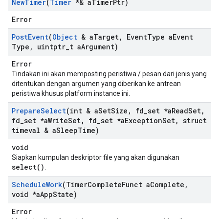
New
Timer
(
Timer
*& a
Timer
Ptr)
Error
Post
Event
(
Object
& a
Target
,
Event
Type a
Event
Type
,
uintptr
_
t a
Argument)
Error
Tindakan ini akan memposting peristiwa / pesan dari jenis yang
ditentukan dengan argumen yang diberikan ke antrean
peristiwa khusus platform instance ini.
Prepare
Select
(int & a
Set
Size
,
fd
_
set *a
Read
Set
,
fd
_
set *a
Write
Set
,
fd
_
set *a
Exception
Set
,
struct
timeval & a
Sleep
Time)
void
Siapkan kumpulan deskriptor file yang akan digunakan
select()
.
Schedule
Work
(Timer
Complete
Funct a
Complete
,
void *a
App
State)
Error