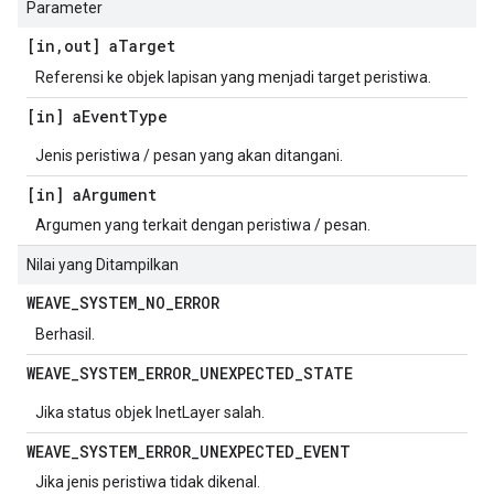
Parameter
[in
,
out] a
Target
Referensi ke objek lapisan yang menjadi target peristiwa.
[in] a
Event
Type
Jenis peristiwa / pesan yang akan ditangani.
[in] a
Argument
Argumen yang terkait dengan peristiwa / pesan.
Nilai yang Ditampilkan
WEAVE
_
SYSTEM
_
NO
_
ERROR
Berhasil.
WEAVE
_
SYSTEM
_
ERROR
_
UNEXPECTED
_
STATE
Jika status objek InetLayer salah.
WEAVE
_
SYSTEM
_
ERROR
_
UNEXPECTED
_
EVENT
Jika jenis peristiwa tidak dikenal.