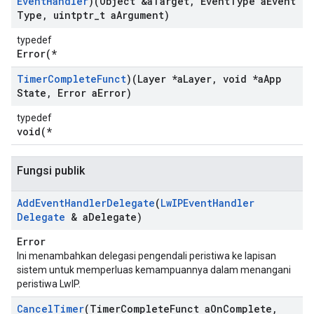
Event
Handler
)(Object &a
Target
,
Event
Type a
Event
Type
,
uintptr
_
t a
Argument)
typedef
Error(*
Timer
Complete
Funct
)(Layer *a
Layer
,
void *a
App
State
,
Error a
Error)
typedef
void(*
Fungsi publik
Add
Event
Handler
Delegate
(
Lw
IPEvent
Handler
Delegate
& a
Delegate)
Error
Ini menambahkan delegasi pengendali peristiwa ke lapisan
sistem untuk memperluas kemampuannya dalam menangani
peristiwa LwIP.
Cancel
Timer
(Timer
Complete
Funct a
On
Complete
,