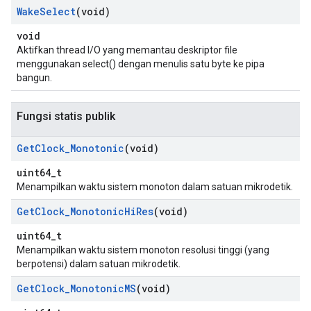
Wake
Select
(void)
void
Aktifkan thread I/O yang memantau deskriptor file
menggunakan select() dengan menulis satu byte ke pipa
bangun.
Fungsi statis publik
Get
Clock
_
Monotonic
(void)
uint64_t
Menampilkan waktu sistem monoton dalam satuan mikrodetik.
Get
Clock
_
Monotonic
Hi
Res
(void)
uint64_t
Menampilkan waktu sistem monoton resolusi tinggi (yang
berpotensi) dalam satuan mikrodetik.
Get
Clock
_
Monotonic
MS
(void)