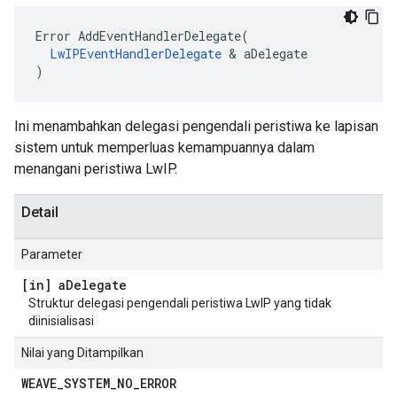
Error AddEventHandlerDelegate(

LwIPEventHandlerDelegate
 & aDelegate

)
Ini menambahkan delegasi pengendali peristiwa ke lapisan
sistem untuk memperluas kemampuannya dalam
menangani peristiwa LwIP.
Detail
Parameter
[in] a
Delegate
Struktur delegasi pengendali peristiwa LwIP yang tidak
diinisialisasi
Nilai yang Ditampilkan
WEAVE
_
SYSTEM
_
NO
_
ERROR