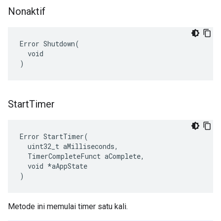
Nonaktif
Error Shutdown(

  void

)
Start
Timer
Error StartTimer(

  uint32_t aMilliseconds,

  TimerCompleteFunct aComplete,

  void *aAppState

)
Metode ini memulai timer satu kali.