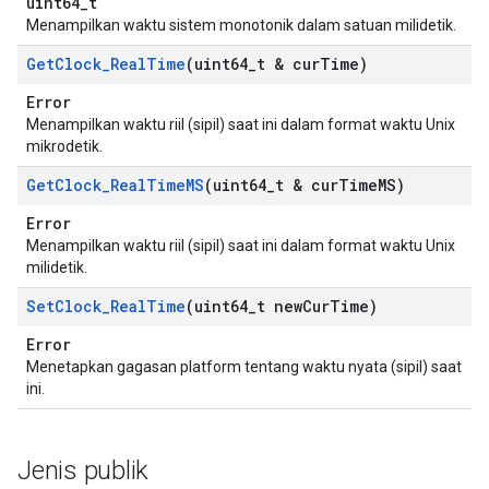
uint64_t
Menampilkan waktu sistem monotonik dalam satuan milidetik.
Get
Clock
_
Real
Time
(uint64
_
t & cur
Time)
Error
Menampilkan waktu riil (sipil) saat ini dalam format waktu Unix
mikrodetik.
Get
Clock
_
Real
Time
MS
(uint64
_
t & cur
Time
MS)
Error
Menampilkan waktu riil (sipil) saat ini dalam format waktu Unix
milidetik.
Set
Clock
_
Real
Time
(uint64
_
t new
Cur
Time)
Error
Menetapkan gagasan platform tentang waktu nyata (sipil) saat
ini.
Jenis publik