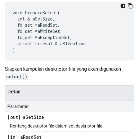
void PrepareSelect(

  int & aSetSize,

  fd_set *aReadSet,

  fd_set *aWriteSet,

  fd_set *aExceptionSet,

  struct timeval & aSleepTime

)
Siapkan kumpulan deskriptor file yang akan digunakan
select()
.
Detail
Parameter
[out] a
Set
Size
Rentang deskriptor file dalam set deskriptor file.
[in] a
Read
Set