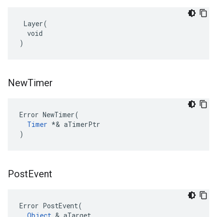
 Layer(

  void

)
New
Timer
Error NewTimer(

Timer
 *& aTimerPtr

)
Post
Event
Error PostEvent(

Object
 & aTarget,
