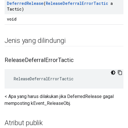
Deferred
Release
(
Release
Deferral
Error
Tactic
a
Tactic)
void
Jenis yang dilindungi
Release
Deferral
Error
Tactic
 ReleaseDeferralErrorTactic
< Apa yang harus dilakukan jika DeferredRelease gagal
memposting kEvent_ReleaseObj.
Atribut publik