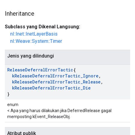
Inheritance
Subclass yang Dikenal Langsung:
nl::Inet::InetLayerBasis
nl::Weave::System::Timer
Jenis yang dilindungi
Release
Deferral
Error
Tactic
{
k
Release
Deferral
Error
Tactic
_
Ignore
,
k
Release
Deferral
Error
Tactic
_
Release
,
k
Release
Deferral
Error
Tactic
_
Die
}
enum
< Apa yang harus dilakukan jika DeferredRelease gagal
memposting kEvent_ReleaseObj.
Atribut publik