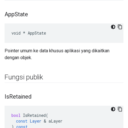
App
State
void * AppState
Pointer umum ke data khusus aplikasi yang dikaitkan
dengan objek.
Fungsi publik
Is
Retained
bool
IsRetained
(
const
Layer
&
aLayer
)
const