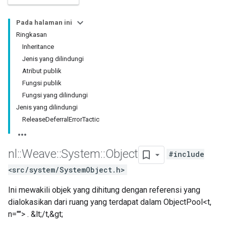
Pada halaman ini
Ringkasan
Inheritance
Jenis yang dilindungi
Atribut publik
Fungsi publik
Fungsi yang dilindungi
Jenis yang dilindungi
ReleaseDeferralErrorTactic
nl
::
Weave
::
System
::
Object
#include
<src/system/SystemObject.h>
Ini mewakili objek yang dihitung dengan referensi yang
dialokasikan dari ruang yang terdapat dalam ObjectPool<t,
n=""> . &lt;/t,&gt;