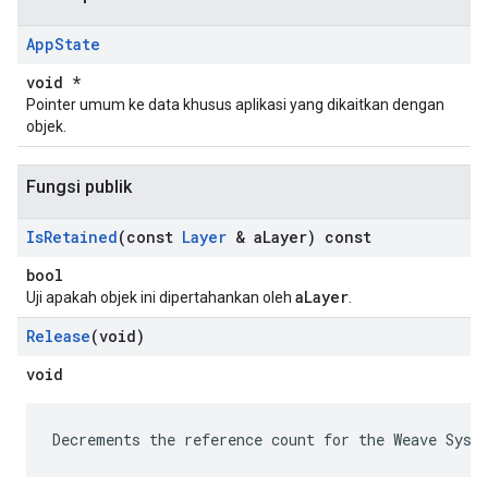
App
State
void *
Pointer umum ke data khusus aplikasi yang dikaitkan dengan
objek.
Fungsi publik
Is
Retained
(const
Layer
& a
Layer) const
bool
aLayer
Uji apakah objek ini dipertahankan oleh
.
Release
(void)
void
Decrements the reference count for the Weave Syst