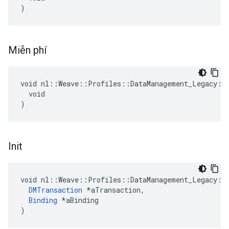
)
Miễn phí
void nl::Weave::Profiles::DataManagement_Legacy::P
  void

)
Init
void nl::Weave::Profiles::DataManagement_Legacy::P
DMTransaction
 *aTransaction,

Binding
 *aBinding

)