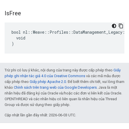
Is
Free
bool nl::Weave::Profiles::DataManagement_Legacy::P
  void

)
Trừ phi có lưu ý khác, nội dung của trang này được cấp phép theo
Giấy
phép ghi nhận tác giả 4.0 của Creative Commons
và các mã mẫu được
cấp phép theo
Giấy phép Apache 2.0
. Để biết thêm chi tiết, vui lòng tham
khảo
Chính sách trên trang web của Google Developers
. Java là một
nhãn hiệu đã đăng ký của Oracle và/hoặc các đơn vị liên kết của Oracle.
OPENTHREAD và các nhãn hiệu có liên quan là nhãn hiệu của Thread
Group và được sử dụng theo giấy phép.
Cập nhật lần gần đây nhất: 2026-06-03 UTC.