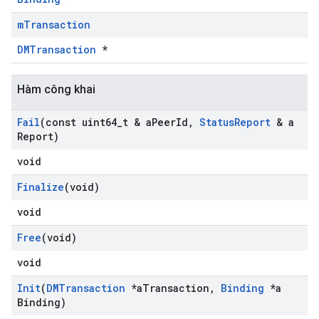
m
Transaction
DMTransaction
*
Hàm công khai
Fail
(const uint64
_
t & a
Peer
Id
,
Status
Report
& a
Report)
void
Finalize
(void)
void
Free
(void)
void
Init
(
DMTransaction
*a
Transaction
,
Binding
*a
Binding)