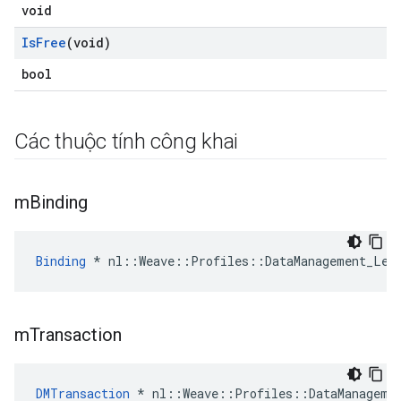
void
Is
Free
(void)
bool
Các thuộc tính công khai
m
Binding
Binding
 * nl::Weave::Profiles::DataManagement_Leg
m
Transaction
DMTransaction
 * nl::Weave::Profiles::DataManageme