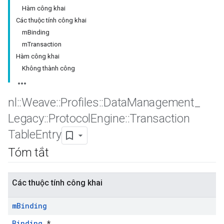
Hàm công khai
Các thuộc tính công khai
mBinding
mTransaction
Hàm công khai
Không thành công
nl
::
Weave
::
Profiles
::
Data
Management
_
Legacy
::
Protocol
Engine
::
Transaction
Table
Entry
Tóm tắt
Các thuộc tính công khai
m
Binding
Binding
*