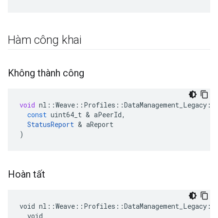
Hàm công khai
Không thành công
void
nl
::
Weave
::
Profiles
::
DataManagement_Legacy
::
const
uint64_t
&
aPeerId
,
StatusReport
&
aReport
)
Hoàn tất
void nl::Weave::Profiles::DataManagement_Legacy::P
  void
