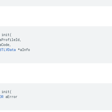
 init(

aProfileId,

Code,

dTLVData
 *aInfo

 init(

OR
 aError
