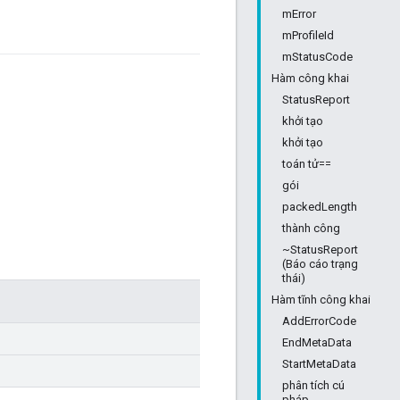
mError
mProfileId
mStatusCode
Hàm công khai
StatusReport
khởi tạo
khởi tạo
toán tử==
gói
packedLength
thành công
~StatusReport
(Báo cáo trạng
thái)
Hàm tĩnh công khai
AddErrorCode
EndMetaData
StartMetaData
phân tích cú
pháp