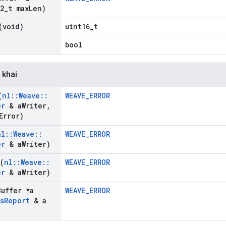
2
_
t max
Len)
(void)
uint16_t
)
bool
 khai
(
nl
::
Weave
::
WEAVE_ERROR
er
& a
Writer
,
Error)
nl
::
Weave
::
WEAVE_ERROR
er
& a
Writer)
(
nl
::
Weave
::
WEAVE_ERROR
er
& a
Writer)
Buffer *a
WEAVE_ERROR
s
Report
& a