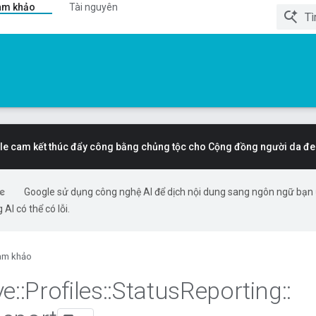
am khảo
Tài nguyên
e cam kết thúc đẩy công bằng chủng tộc cho Cộng đồng người da đe
Google sử dụng công nghệ AI để dịch nội dung sang ngôn ngữ bạn
 AI có thể có lỗi.
am khảo
ve
::
Profiles
::
Status
Reporting
::