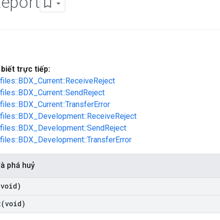
eport
biết trực tiếp:
ofiles::BDX_Current::ReceiveReject
ofiles::BDX_Current::SendReject
files::BDX_Current::TransferError
ofiles::BDX_Development::ReceiveReject
ofiles::BDX_Development::SendReject
ofiles::BDX_Development::TransferError
và phá huỷ
(void)
t
(void)