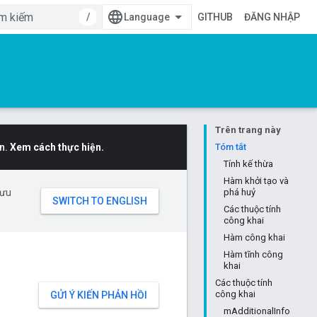
/
GITHUB
ĐĂNG NHẬP
Trên trang này
n.
Xem cách thực hiện.
Tóm tắt
Tính kế thừa
Hàm khởi tạo và
 ưu
phá huỷ
Các thuộc tính
công khai
Hàm công khai
Hàm tĩnh công
khai
Các thuộc tính
công khai
GỬI Ý KIẾN PHẢN HỒI
mAdditionalInfo