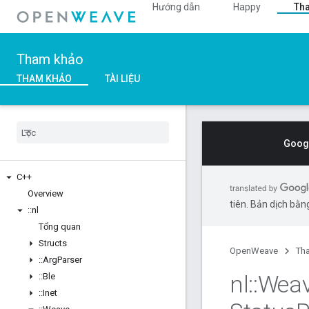
Hướng dẫn
Happy
Th
Tham khảo
THAM KHẢO
TÀI LIỆU
Googl
C++
Overview
tiên. Bản dịch bằng
::
nl
Tổng quan
Structs
OpenWeave
Th
::
Arg
Parser
nl
::
Wea
::
Ble
::
Inet