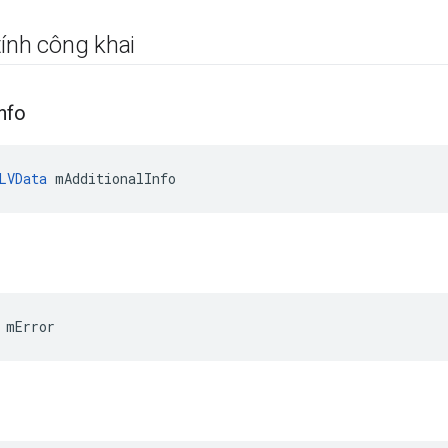
ính công khai
nfo
LVData
 mAdditionalInfo
 mError