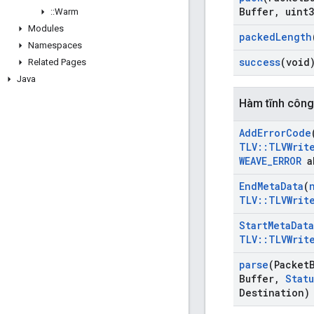
Buffer
,
uint3
::
Warm
Modules
packed
Length
Namespaces
success
(void
Related Pages
Java
Hàm tĩnh công
Add
Error
Code
TLV
::
TLVWrit
WEAVE
_
ERROR
a
End
Meta
Data
(
TLV
::
TLVWrit
Start
Meta
Data
TLV
::
TLVWrit
parse
(Packet
Buffer
,
Statu
Destination)