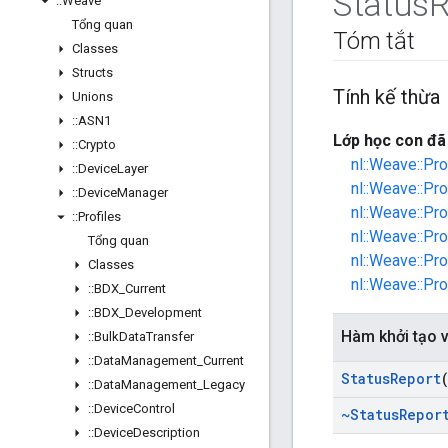
Status
R
::
Weave
Tổng quan
Tóm tắt
Classes
Structs
Tính kế thừa
Unions
::
ASN1
Lớp học con đã 
::
Crypto
nl::Weave::Pr
::
Device
Layer
nl::Weave::Pr
::
Device
Manager
nl::Weave::Pro
::
Profiles
nl::Weave::Pr
Tổng quan
nl::Weave::Pr
Classes
nl::Weave::Pr
::
BDX
_
Current
::
BDX
_
Development
Hàm khởi tạo 
::
Bulk
Data
Transfer
::
Data
Management
_
Current
Status
Report
::
Data
Management
_
Legacy
::
Device
Control
~Status
Repor
::
Device
Description