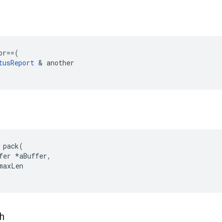
or
==
(
tusReport
&
another
 pack(

fer *aBuffer,

maxLen

h