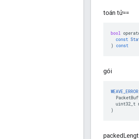
toán tử==
bool
operat
const
Sta
)
const
gói
WEAVE_ERROR
  PacketBuf
  uint32_t 
)
packed
Lengt