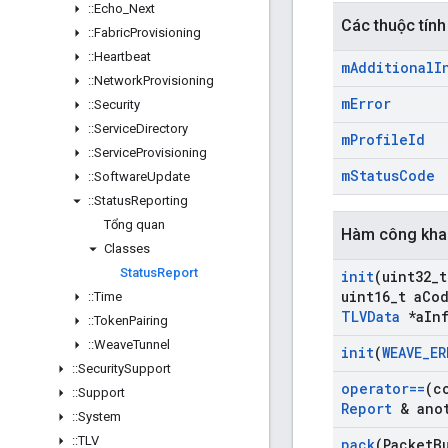
::
Echo
_
Next
Các thuộc tính
::
Fabric
Provisioning
::
Heartbeat
m
Additional
I
::
Network
Provisioning
m
Error
::
Security
::
Service
Directory
m
Profile
Id
::
Service
Provisioning
m
Status
Code
::
Software
Update
::
Status
Reporting
Tổng quan
Hàm công kha
Classes
Status
Report
init
(uint32
_
t
uint16
_
t a
Co
::
Time
TLVData
*a
In
::
Token
Pairing
::
Weave
Tunnel
init
(
WEAVE
_
ER
::
Security
Support
operator==
(c
::
Support
Report
& anot
::
System
::
TLV
pack
(Packet
B