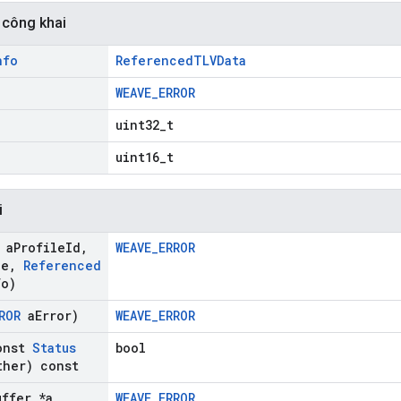
 công khai
nfo
ReferencedTLVData
WEAVE_ERROR
uint32_t
uint16_t
i
 a
Profile
Id
,
WEAVE_ERROR
de
,
Referenced
fo)
ROR
a
Error)
WEAVE_ERROR
onst
Status
bool
her) const
uffer *a
WEAVE_ERROR