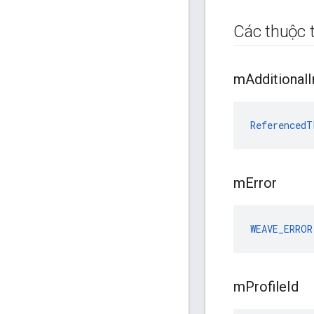
Các thuộc t
m
Additional
I
ReferencedT
m
Error
WEAVE_ERROR
m
Profile
Id