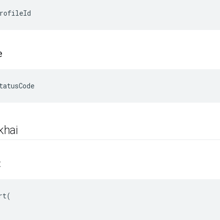
rofileId
e
tatusCode
khai
t
t(
