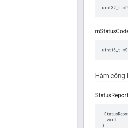
uint32_t mP
m
Status
Cod
uint16_t mS
Hàm công 
Status
Repor
 StatusRepor
  void

)