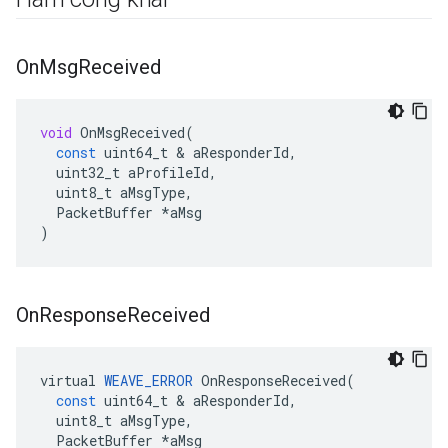
On
Msg
Received
void
OnMsgReceived
(
const
uint64_t
&
aResponderId
,
uint32_t
aProfileId
,
uint8_t
aMsgType
,
PacketBuffer
*
aMsg
)
On
Response
Received
virtual
WEAVE_ERROR
OnResponseReceived
(
const
uint64_t
&
aResponderId
,
uint8_t
aMsgType
,
PacketBuffer
*
aMsg