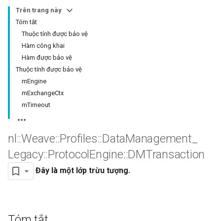
Trên trang này
Tóm tắt
Thuộc tính được bảo vệ
Hàm công khai
Hàm được bảo vệ
Thuộc tính được bảo vệ
mEngine
mExchangeCtx
mTimeout
nl
::
Weave
::
Profiles
::
Data
Management
_
Legacy
::
Protocol
Engine
::
DMTransaction
Đây là một lớp trừu tượng.
Tóm tắt