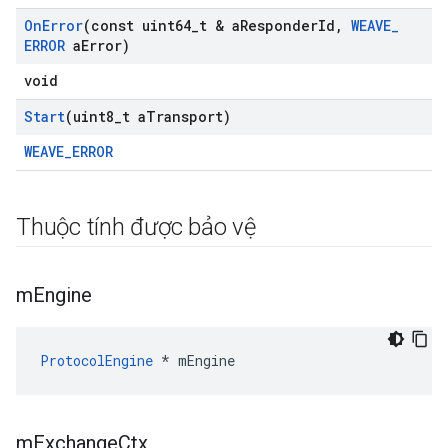
On
Error
(const uint64
_
t & a
Responder
Id
,
WEAVE
_
ERROR
a
Error)
void
Start
(uint8
_
t a
Transport)
WEAVE_ERROR
Thuộc tính được bảo vệ
m
Engine
ProtocolEngine
 * mEngine
m
Exchange
Ctx