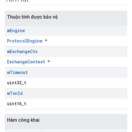
Thuộc tính được bảo vệ
m
Engine
ProtocolEngine
*
m
Exchange
Ctx
ExchangeContext
*
m
Timeout
uint32_t
m
Txn
Id
uint16_t
Hàm công khai