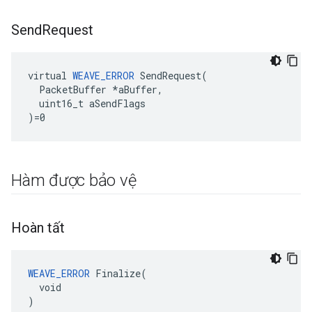
Send
Request
virtual 
WEAVE_ERROR
 SendRequest(

  PacketBuffer *aBuffer,

  uint16_t aSendFlags

)=0
Hàm được bảo vệ
Hoàn tất
WEAVE_ERROR
 Finalize(

  void

)