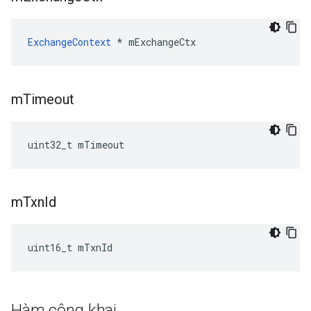
ExchangeContext
 * mExchangeCtx
m
Timeout
uint32_t mTimeout
m
Txn
Id
uint16_t mTxnId
Hàm công khai