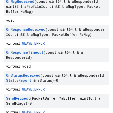
On
Msg
Received
(const uint64
_
t & a
Responder
Id
,
uint32
_
t a
Profile
Id
,
uint8
_
t a
Msg
Type
,
Packet
Buffer *a
Msg)
void
On
Response
Received
(const uint64
_
t & a
Responder
Id
,
uint8
_
t a
Msg
Type
,
Packet
Buffer *a
Msg)
virtual
WEAVE_ERROR
On
Response
Timeout
(const uint64
_
t & a
Responderid)
virtual void
On
Status
Received
(const uint64
_
t & a
Responder
Id
,
Status
Report
& a
Status)=0
virtual
WEAVE_ERROR
Send
Request
(Packet
Buffer *a
Buffer
,
uint16
_
t a
Send
Flags)=0
virtual
WEAVE_ERROR