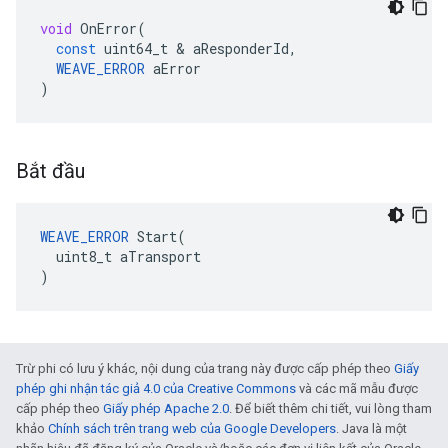
void
OnError
(
const
uint64_t
&
aResponderId
,
WEAVE_ERROR
aError
)
Bắt đầu
WEAVE_ERROR
 Start(

  uint8_t aTransport

)
Trừ phi có lưu ý khác, nội dung của trang này được cấp phép theo
Giấy
phép ghi nhận tác giả 4.0 của Creative Commons
và các mã mẫu được
cấp phép theo
Giấy phép Apache 2.0
. Để biết thêm chi tiết, vui lòng tham
khảo
Chính sách trên trang web của Google Developers
. Java là một