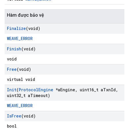
Hàm được bảo vệ
Finalize
(void)
WEAVE_ERROR
Finish
(void)
void
Free
(void)
virtual void
Init
(
Protocol
Engine
*a
Engine
,
uint16
_
t a
Txn
Id
,
uint32
_
t a
Timeout)
WEAVE_ERROR
Is
Free
(void)
bool