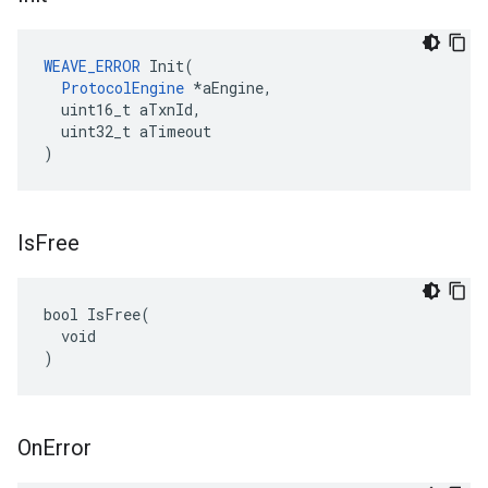
WEAVE_ERROR
 Init(

ProtocolEngine
 *aEngine,

  uint16_t aTxnId,

  uint32_t aTimeout

)
Is
Free
bool IsFree(

  void

)
On
Error