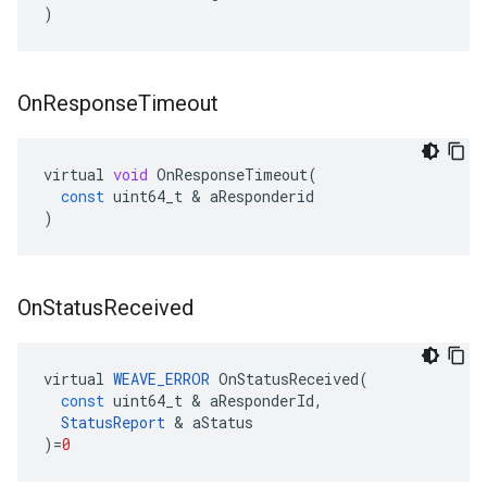
)
On
Response
Timeout
virtual
void
OnResponseTimeout
(
const
uint64_t
&
aResponderid
)
On
Status
Received
virtual
WEAVE_ERROR
OnStatusReceived
(
const
uint64_t
&
aResponderId
,
StatusReport
&
aStatus
)
=
0