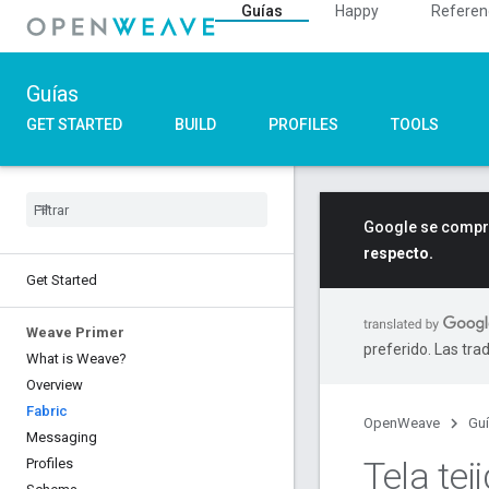
Guías
Happy
Referen
Guías
GET STARTED
BUILD
PROFILES
TOOLS
Google se compro
respecto.
Get Started
Weave Primer
preferido. Las tra
What is Weave?
Overview
Fabric
OpenWeave
Gu
Messaging
Tela tej
Profiles