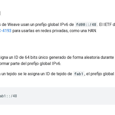
l
 de Weave usan un prefijo global IPv6 de
fd00::/48
. El IETF
C-4193
para usarlas en redes privadas, como una HAN.
asigna un ID de 64 bits único generado de forma aleatoria durante 
ormar parte del prefijo global IPv6.
a un tejido se le asigna un ID de tejido de
fab1
, el prefijo globa
ab1::/48