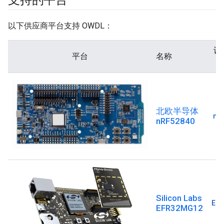
以下供应商平台支持 OWDL：
设
平台
名称
北欧半导体
nR
nRF52840
Silicon Labs
EFR
EFR32MG12