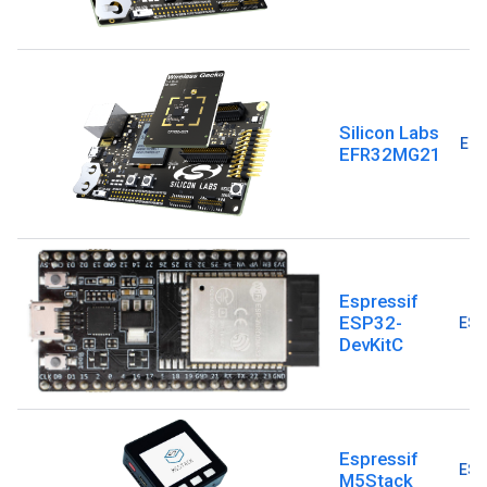
Silicon Labs
EFR
EFR32MG21
Espressif
ESP32-
ESP
DevKitC
Espressif
ESP
M5Stack