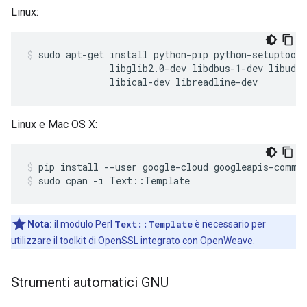
Linux:
sudo apt-get install python-pip python-setuptools
               libglib2.0-dev libdbus-1-dev libudev
               libical-dev libreadline-dev
Linux e Mac OS X:
pip install --user google-cloud googleapis-commo
sudo cpan -i Text::Template
Nota:
il modulo Perl
Text::Template
è necessario per
utilizzare il toolkit di OpenSSL integrato con OpenWeave.
Strumenti automatici GNU