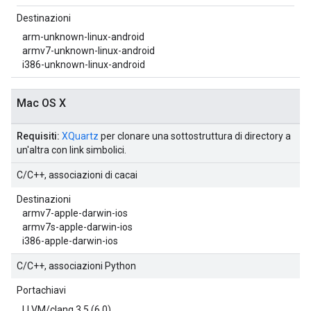
Destinazioni
arm-unknown-linux-android
armv7-unknown-linux-android
i386-unknown-linux-android
Mac OS X
Requisiti:
XQuartz
per clonare una sottostruttura di directory a
un'altra con link simbolici.
C/C++, associazioni di cacai
Destinazioni
armv7-apple-darwin-ios
armv7s-apple-darwin-ios
i386-apple-darwin-ios
C/C++, associazioni Python
Portachiavi
LLVM/clang 3.5 (6.0)