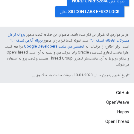
نمونه قفل NORDIC NRF52840
SILICON LABS EFR32 LOCK مثال
جز در مواردی که غیراز این ذکر شده باشد، محتوای این صفحه تحت مجوز
پروانه ارجاع
مشترکات خلاقانه نسخه ۴.۰
است. نمونه کدها نیز دارای مجوز
پروانه آپاچی نسخه ۲.۰
است. برای اطلاع از جزئیات، به
خطمشی‌های سایت Google Developers‏
مراجعه کنید.
جاوا علامت تجاری ثبت‌شده Oracle و/یا شرکت‌های وابسته به آن است. ‫OpenThread
و علائم مربوط به آن، علامت‌های تجاری Thread Group هستند و تحت پروانه استفاده
می‌شوند.
تاریخ آخرین به‌روزرسانی 2023-01-10 به‌وقت ساعت هماهنگ جهانی.
GitHub
OpenWeave
Happy
OpenThread