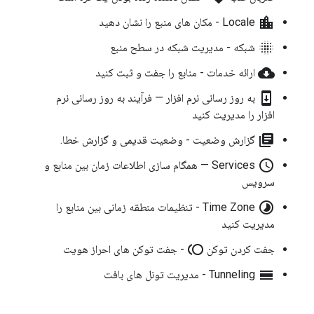
location_city
Locale - مکان های منبع را نشان دهید
blur_on
شبکه - مدیریت شبکه در سطح منبع
cloud_download
ارائه خدمات - منابع را جفت و ثبت کنید
system_update
به روز رسانی نرم افزار — فرآیند به روز رسانی نرم
افزار را مدیریت کنید
library_books
گزارش وضعیت - وضعیت قدیمی و گزارش خطا.
access_time
Services — همگام سازی اطلاعات زمان بین منابع و
سرویس
timelapse
Time Zone - تنظیمات منطقه زمانی بین منابع را
مدیریت کنید
toll
جفت کردن توکن
- جفت توکن های احراز هویت
calendar_view_day
Tunneling - مدیریت تونل های بافت