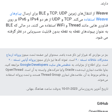
دارند.
Weave از انتقال‌های زیرین TCP، UDP و BLE برای ارسال
پیام‌های
Weave استفاده
می‌کند. TCP و UDP از هر دو IPv4 و IPv6 بر روی
فناوری هایی مانند Thread و WiFi استفاده می کنند، در حالی که BLE
به عنوان پیوندهای نقطه به نقطه بدون قابلیت مسیریابی در نظر گرفته
می شود.
جز در مواردی که غیراز این ذکر شده باشد، محتوای این صفحه تحت مجوز
پروانه ارجاع
مشترکات خلاقانه نسخه ۴.۰
است. نمونه کدها نیز دارای مجوز
پروانه آپاچی نسخه ۲.۰
است. برای اطلاع از جزئیات، به
خطمشی‌های سایت Google Developers‏
مراجعه کنید.
جاوا علامت تجاری ثبت‌شده Oracle و/یا شرکت‌های وابسته به آن است. ‫OpenThread
و علائم مربوط به آن، علامت‌های تجاری Thread Group هستند و تحت پروانه استفاده
می‌شوند.
تاریخ آخرین به‌روزرسانی 2023-01-10 به‌وقت ساعت هماهنگ جهانی.
GitHub
OpenWeave