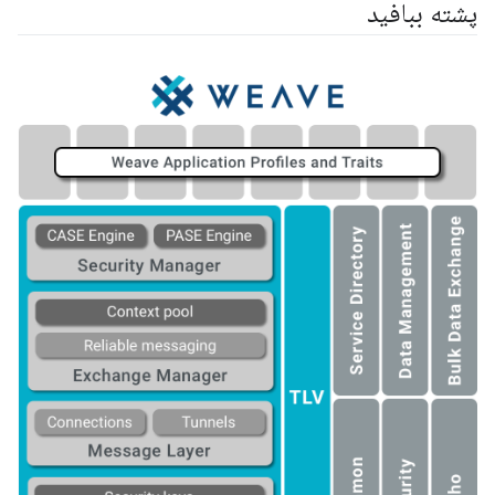
پشته ببافید