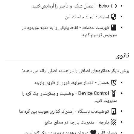
settings_ethernet
Echo - اتصال شبکه و تأخیر را آزمایش کنید
security
امنیت - ایجاد جلسات امن
book
فهرست خدمات - نقاط پایانی را به منابع موجود در
سرویس ترسیم کنید
ثانوی
برخی دیگر عملکردهای اضافی را در هسته اصلی ارائه می دهند:
alarm
هشدار - انتشار شرایط فوری از طریق پارچه
settings_remote
Device Control - وضعیت و پیکربندی یک گره را
مدیریت کنید
perm_device_information
توضیحات دستگاه - اشتراک گذاری هویت بین گره ها
texture
پارچه - مدیریت پارچه در سطح منابع
favorite
ضربان قلب
- نشان دهنده زنده بودن یک گره است