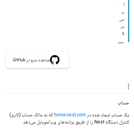
آ
ب
سی
دی
E
مشاهده منبع در GitHub
آ
حساب
یک حساب ایجاد شده در
home.nest.com
که به مالک حساب (کاربر)
کنترل دستگاه Nest را از طریق برنامه‌های وب/موبایل می‌دهد.