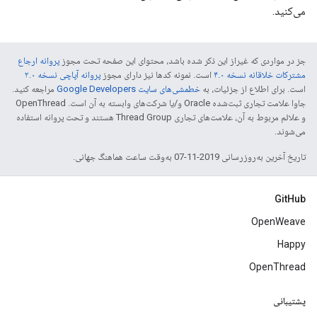
می‌کنید.
جز در مواردی که غیراز این ذکر شده باشد، محتوای این صفحه تحت مجوز
پروانه ارجاع
مشترکات خلاقانه نسخه ۴.۰
است. نمونه کدها نیز دارای مجوز
پروانه آپاچی نسخه ۲.۰
است. برای اطلاع از جزئیات، به
خطمشی‌های سایت Google Developers‏
مراجعه کنید.
جاوا علامت تجاری ثبت‌شده Oracle و/یا شرکت‌های وابسته به آن است. ‫OpenThread
و علائم مربوط به آن، علامت‌های تجاری Thread Group هستند و تحت پروانه استفاده
می‌شوند.
تاریخ آخرین به‌روزرسانی 2019-11-07 به‌وقت ساعت هماهنگ جهانی.
GitHub
OpenWeave
Happy
OpenThread
پشتیبانی