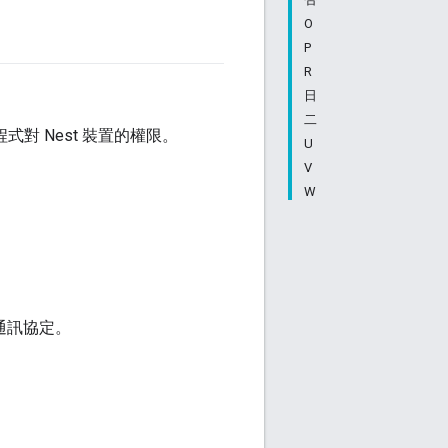
O
P
R
日
二
式對 Nest 裝置的權限。
U
V
W
通訊協定。
。