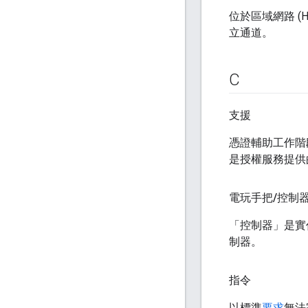
位於區域網路 (HA
立通道。
C
支援
憑證輔助工作階段
是授權服務提供
電玩手把
/
控制
「控制器」是實作進階功
制器。
指令
以標準
要求
無法