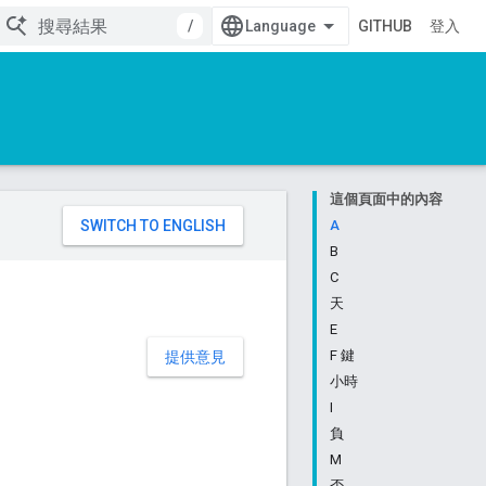
/
GITHUB
登入
這個頁面中的內容
。
A
B
C
天
E
F 鍵
提供意見
小時
I
負
M
否