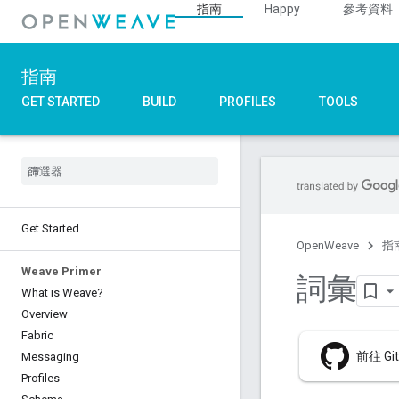
指南
Happy
參考資料
指南
GET STARTED
BUILD
PROFILES
TOOLS
Get Started
OpenWeave
指
Weave Primer
詞彙
What is Weave?
Overview
Fabric
前往 G
Messaging
Profiles